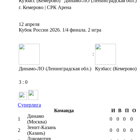
Кузбасс (Кемерово)
Динамо-ЛО (Ленинградская обл.)
г. Кемерово | СРК Арена
12 апреля
Кубок России 2026. 1/4 финала. 2 игра
:
Динамо-ЛО (Ленинградская обл.)
Кузбасс (Кемерово)
3
:
0
Суперлига
Команда
И
В
П
О
Динамо
1
0
0
0
0
(Москва)
Зенит-Казань
2
0
0
0
0
(Казань)
Локомотив