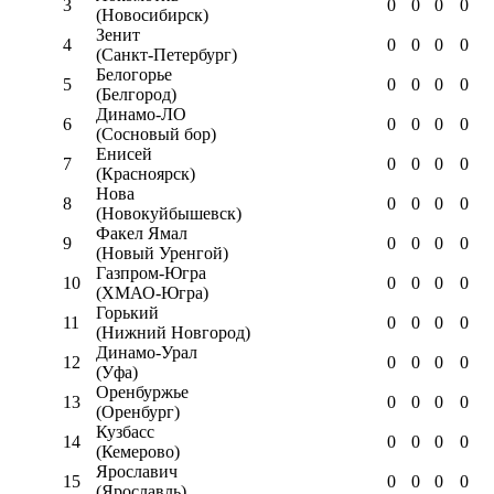
3
0
0
0
0
(Новосибирск)
Зенит
4
0
0
0
0
(Санкт-Петербург)
Белогорье
5
0
0
0
0
(Белгород)
Динамо-ЛО
6
0
0
0
0
(Сосновый бор)
Енисей
7
0
0
0
0
(Красноярск)
Нова
8
0
0
0
0
(Новокуйбышевск)
Факел Ямал
9
0
0
0
0
(Новый Уренгой)
Газпром-Югра
10
0
0
0
0
(ХМАО-Югра)
Горький
11
0
0
0
0
(Нижний Новгород)
Динамо-Урал
12
0
0
0
0
(Уфа)
Оренбуржье
13
0
0
0
0
(Оренбург)
Кузбасс
14
0
0
0
0
(Кемерово)
Ярославич
15
0
0
0
0
(Ярославль)