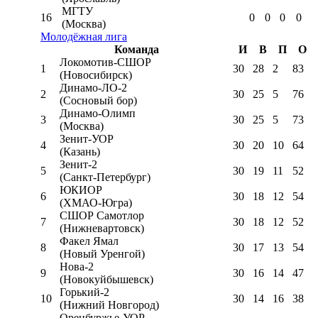
МГТУ
16
0
0
0
0
(Москва)
Молодёжная лига
Команда
И
В
П
О
Локомотив-CШОР
1
30
28
2
83
(Новосибирск)
Динамо-ЛО-2
2
30
25
5
76
(Сосновый бор)
Динамо-Олимп
3
30
25
5
73
(Москва)
Зенит-УОР
4
30
20
10
64
(Казань)
Зенит-2
5
30
19
11
52
(Санкт-Петербург)
ЮКИОР
6
30
18
12
54
(ХМАО-Югра)
СШОР Самотлор
7
30
18
12
52
(Нижневартовск)
Факел Ямал
8
30
17
13
54
(Новый Уренгой)
Нова-2
9
30
16
14
47
(Новокуйбышевск)
Горький-2
10
30
14
16
38
(Нижний Новгород)
Оренбуржье-УОР