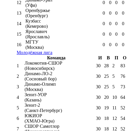
12
0
0
0
0
(Уфа)
Оренбуржье
13
0
0
0
0
(Оренбург)
Кузбасс
14
0
0
0
0
(Кемерово)
Ярославич
15
0
0
0
0
(Ярославль)
МГТУ
16
0
0
0
0
(Москва)
Молодёжная лига
Команда
И
В
П
О
Локомотив-CШОР
1
30
28
2
83
(Новосибирск)
Динамо-ЛО-2
2
30
25
5
76
(Сосновый бор)
Динамо-Олимп
3
30
25
5
73
(Москва)
Зенит-УОР
4
30
20
10
64
(Казань)
Зенит-2
5
30
19
11
52
(Санкт-Петербург)
ЮКИОР
6
30
18
12
54
(ХМАО-Югра)
СШОР Самотлор
7
30
18
12
52