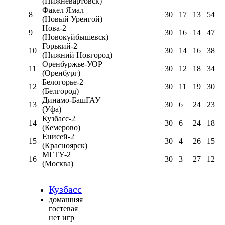
(Нижневартовск)
Факел Ямал
8
30
17
13
54
(Новый Уренгой)
Нова-2
9
30
16
14
47
(Новокуйбышевск)
Горький-2
10
30
14
16
38
(Нижний Новгород)
Оренбуржье-УОР
11
30
12
18
34
(Оренбург)
Белогорье-2
12
30
11
19
30
(Белгород)
Динамо-БашГАУ
13
30
6
24
23
(Уфа)
Кузбасс-2
14
30
6
24
18
(Кемерово)
Енисей-2
15
30
4
26
15
(Красноярск)
МГТУ-2
16
30
3
27
12
(Москва)
Кузбасс
домашняя
гостевая
нет игр