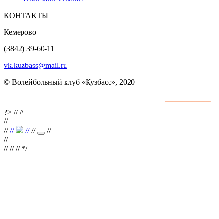
КОНТАКТЫ
Кемерово
(3842) 39-60-11
vk.kuzbass@mail.ru
© Волейбольный клуб «Кузбасс», 2020
Интернет сайты
разработка и поддержка
?>
//
//
//
//
//
//
//
//
//
//
// //
*/