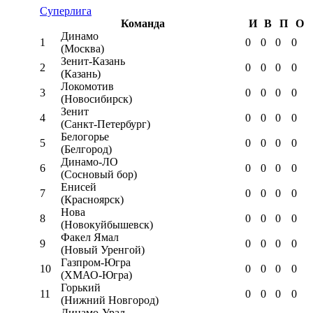
Суперлига
Команда
И
В
П
О
Динамо
1
0
0
0
0
(Москва)
Зенит-Казань
2
0
0
0
0
(Казань)
Локомотив
3
0
0
0
0
(Новосибирск)
Зенит
4
0
0
0
0
(Санкт-Петербург)
Белогорье
5
0
0
0
0
(Белгород)
Динамо-ЛО
6
0
0
0
0
(Сосновый бор)
Енисей
7
0
0
0
0
(Красноярск)
Нова
8
0
0
0
0
(Новокуйбышевск)
Факел Ямал
9
0
0
0
0
(Новый Уренгой)
Газпром-Югра
10
0
0
0
0
(ХМАО-Югра)
Горький
11
0
0
0
0
(Нижний Новгород)
Динамо-Урал