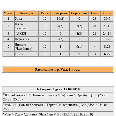
Место
Команда
Игры
Выигрыши
Поражения
Очки
Сеты
1
Урал
10
10(2)
0
28
30:7
Югра-
2
10
7(2)
3(2)
21
25:15
Самотлор
3
ФАКЕЛ
10
6
4(3)
21
24:14
4
Нефтяник
10
5(2)
5
13
18:20
Динамо
5
10
1
9(1)
4
8:28
(Челябинск)
6
Тархан
10
1
9
3
6:27
Расписание игр. Уфа. 1-й тур.
1-й игровой день. 17.09.2019
"
Югра-Самотлор" (Нижневартовск) - "Нефтяник" (Оренбург) 3:0 (25:23;
25:23; 25:20)
"ФАКЕЛ" (Новый Уренгой) - "Тархан" (Стерлитамак) 3:0 (25:21; 25:18;
25:22)
"Урал" (Уфа) - "Динамо" (Челябинск) 3:0 (25:17; 25:19; 25:19)