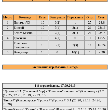
Место
Команда
Игры
Выигрыши
Поражения
Очки
Сеты
1
Динамо-ЛО
10
9(2)
1
25
28:8
2
Енисей
10
7(1)
3(1)
21
23:13
3
Зенит-Казань
10
7(1)
3(1)
21
23:15
4
Грозный
10
4(1)
6
11
15:22
Трансгаз-
5
10
3(1)
7(3)
11
16:24
Ставрополь
6
Владимир
10
0
10(1)
1
7:30
Расписание игр. Казань. 1-й тур.
1-й игровой день. 17.09.2019
"
Динамо-ЛО" (Сосновый бор) - "Трансгаз-Ставрополь" (Кисловодск) 3:2
(19:25; 22:25; 25:19; 25:21; 15:8)
"Енисей" (Красноярск) - "Грозный" (Грозный) 3:1 (25:20; 25:18; 24:26;
25:20)
"Зенит-Казань" (Казань) - "Владимир" (Владимир) 3:1 (25:11; 25:14; 24:26;