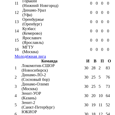
Горький
11
0
0
0
0
(Нижний Новгород)
Динамо-Урал
12
0
0
0
0
(Уфа)
Оренбуржье
13
0
0
0
0
(Оренбург)
Кузбасс
14
0
0
0
0
(Кемерово)
Ярославич
15
0
0
0
0
(Ярославль)
МГТУ
16
0
0
0
0
(Москва)
Молодёжная лига
Команда
И
В
П
О
Локомотив-CШОР
1
30
28
2
83
(Новосибирск)
Динамо-ЛО-2
2
30
25
5
76
(Сосновый бор)
Динамо-Олимп
3
30
25
5
73
(Москва)
Зенит-УОР
4
30
20
10
64
(Казань)
Зенит-2
5
30
19
11
52
(Санкт-Петербург)
ЮКИОР
6
30
18
12
54