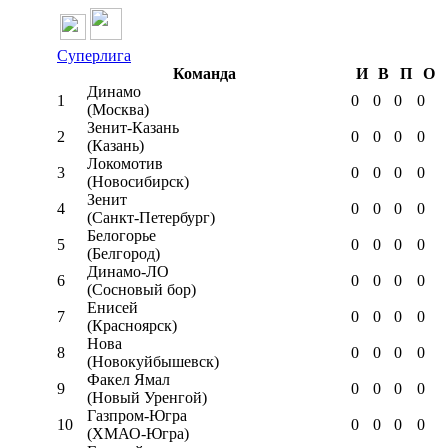
Суперлига
Команда
И
В
П
О
Динамо
1
0
0
0
0
(Москва)
Зенит-Казань
2
0
0
0
0
(Казань)
Локомотив
3
0
0
0
0
(Новосибирск)
Зенит
4
0
0
0
0
(Санкт-Петербург)
Белогорье
5
0
0
0
0
(Белгород)
Динамо-ЛО
6
0
0
0
0
(Сосновый бор)
Енисей
7
0
0
0
0
(Красноярск)
Нова
8
0
0
0
0
(Новокуйбышевск)
Факел Ямал
9
0
0
0
0
(Новый Уренгой)
Газпром-Югра
10
0
0
0
0
(ХМАО-Югра)