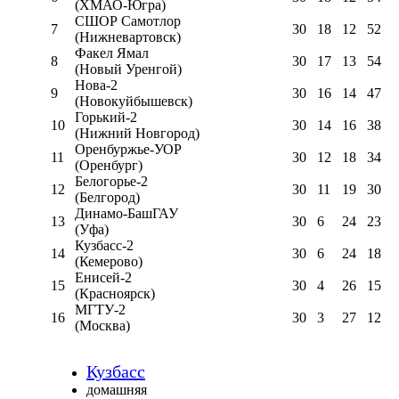
(ХМАО-Югра)
СШОР Самотлор
7
30
18
12
52
(Нижневартовск)
Факел Ямал
8
30
17
13
54
(Новый Уренгой)
Нова-2
9
30
16
14
47
(Новокуйбышевск)
Горький-2
10
30
14
16
38
(Нижний Новгород)
Оренбуржье-УОР
11
30
12
18
34
(Оренбург)
Белогорье-2
12
30
11
19
30
(Белгород)
Динамо-БашГАУ
13
30
6
24
23
(Уфа)
Кузбасс-2
14
30
6
24
18
(Кемерово)
Енисей-2
15
30
4
26
15
(Красноярск)
МГТУ-2
16
30
3
27
12
(Москва)
Кузбасс
домашняя