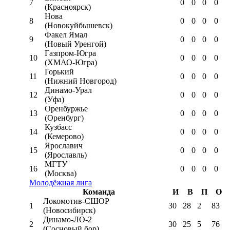
7
0
0
0
0
(Красноярск)
Нова
8
0
0
0
0
(Новокуйбышевск)
Факел Ямал
9
0
0
0
0
(Новый Уренгой)
Газпром-Югра
10
0
0
0
0
(ХМАО-Югра)
Горький
11
0
0
0
0
(Нижний Новгород)
Динамо-Урал
12
0
0
0
0
(Уфа)
Оренбуржье
13
0
0
0
0
(Оренбург)
Кузбасс
14
0
0
0
0
(Кемерово)
Ярославич
15
0
0
0
0
(Ярославль)
МГТУ
16
0
0
0
0
(Москва)
Молодёжная лига
Команда
И
В
П
О
Локомотив-CШОР
1
30
28
2
83
(Новосибирск)
Динамо-ЛО-2
2
30
25
5
76
(Сосновый бор)