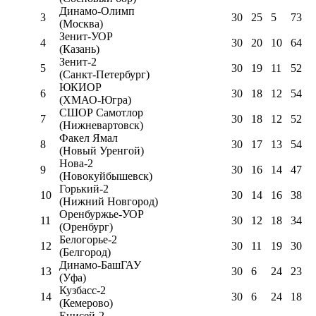
Динамо-Олимп
3
30
25
5
73
(Москва)
Зенит-УОР
4
30
20
10
64
(Казань)
Зенит-2
5
30
19
11
52
(Санкт-Петербург)
ЮКИОР
6
30
18
12
54
(ХМАО-Югра)
СШОР Самотлор
7
30
18
12
52
(Нижневартовск)
Факел Ямал
8
30
17
13
54
(Новый Уренгой)
Нова-2
9
30
16
14
47
(Новокуйбышевск)
Горький-2
10
30
14
16
38
(Нижний Новгород)
Оренбуржье-УОР
11
30
12
18
34
(Оренбург)
Белогорье-2
12
30
11
19
30
(Белгород)
Динамо-БашГАУ
13
30
6
24
23
(Уфа)
Кузбасс-2
14
30
6
24
18
(Кемерово)
Енисей-2