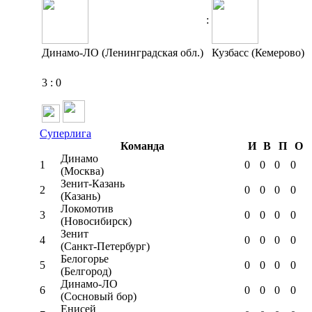
:
Динамо-ЛО (Ленинградская обл.)
Кузбасс (Кемерово)
3
:
0
Суперлига
Команда
И
В
П
О
Динамо
1
0
0
0
0
(Москва)
Зенит-Казань
2
0
0
0
0
(Казань)
Локомотив
3
0
0
0
0
(Новосибирск)
Зенит
4
0
0
0
0
(Санкт-Петербург)
Белогорье
5
0
0
0
0
(Белгород)
Динамо-ЛО
6
0
0
0
0
(Сосновый бор)
Енисей