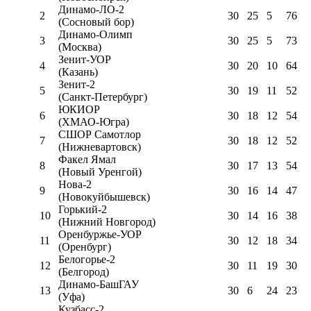
Динамо-ЛО-2
2
30
25
5
76
(Сосновый бор)
Динамо-Олимп
3
30
25
5
73
(Москва)
Зенит-УОР
4
30
20
10
64
(Казань)
Зенит-2
5
30
19
11
52
(Санкт-Петербург)
ЮКИОР
6
30
18
12
54
(ХМАО-Югра)
СШОР Самотлор
7
30
18
12
52
(Нижневартовск)
Факел Ямал
8
30
17
13
54
(Новый Уренгой)
Нова-2
9
30
16
14
47
(Новокуйбышевск)
Горький-2
10
30
14
16
38
(Нижний Новгород)
Оренбуржье-УОР
11
30
12
18
34
(Оренбург)
Белогорье-2
12
30
11
19
30
(Белгород)
Динамо-БашГАУ
13
30
6
24
23
(Уфа)
Кузбасс-2