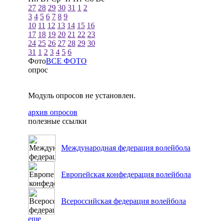
27
28
29
30
31
1
2
3
4
5
6
7
8
9
10
11
12
13
14
15
16
17
18
19
20
21
22
23
24
25
26
27
28
29
30
31
1
2
3
4
5
6
Фото
ВСЕ ФОТО
опрос
Модуль опросов не установлен.
архив опросов
полезные ссылки
Международная федерация волейбола
Европейская конфедерация волейбола
Всероссийская федерация волейбола
еще