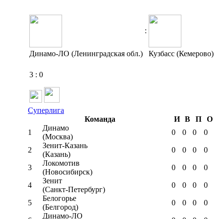
:
Динамо-ЛО (Ленинградская обл.)
Кузбасс (Кемерово)
3
:
0
Суперлига
Команда
И
В
П
О
Динамо
1
0
0
0
0
(Москва)
Зенит-Казань
2
0
0
0
0
(Казань)
Локомотив
3
0
0
0
0
(Новосибирск)
Зенит
4
0
0
0
0
(Санкт-Петербург)
Белогорье
5
0
0
0
0
(Белгород)
Динамо-ЛО