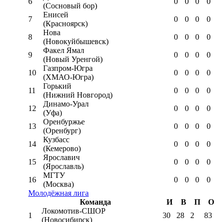
6
0
0
0
0
(Сосновый бор)
Енисей
7
0
0
0
0
(Красноярск)
Нова
8
0
0
0
0
(Новокуйбышевск)
Факел Ямал
9
0
0
0
0
(Новый Уренгой)
Газпром-Югра
10
0
0
0
0
(ХМАО-Югра)
Горький
11
0
0
0
0
(Нижний Новгород)
Динамо-Урал
12
0
0
0
0
(Уфа)
Оренбуржье
13
0
0
0
0
(Оренбург)
Кузбасс
14
0
0
0
0
(Кемерово)
Ярославич
15
0
0
0
0
(Ярославль)
МГТУ
16
0
0
0
0
(Москва)
Молодёжная лига
Команда
И
В
П
О
Локомотив-CШОР
1
30
28
2
83
(Новосибирск)