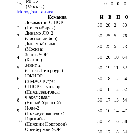
МГТУ
16
0
0
0
0
(Москва)
Молодёжная лига
Команда
И
В
П
О
Локомотив-CШОР
1
30
28
2
83
(Новосибирск)
Динамо-ЛО-2
2
30
25
5
76
(Сосновый бор)
Динамо-Олимп
3
30
25
5
73
(Москва)
Зенит-УОР
4
30
20
10
64
(Казань)
Зенит-2
5
30
19
11
52
(Санкт-Петербург)
ЮКИОР
6
30
18
12
54
(ХМАО-Югра)
СШОР Самотлор
7
30
18
12
52
(Нижневартовск)
Факел Ямал
8
30
17
13
54
(Новый Уренгой)
Нова-2
9
30
16
14
47
(Новокуйбышевск)
Горький-2
10
30
14
16
38
(Нижний Новгород)
Оренбуржье-УОР
11
30
12
18
34