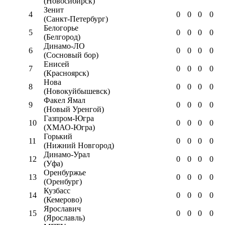
(Новосибирск)
Зенит
4
0
0
0
0
(Санкт-Петербург)
Белогорье
5
0
0
0
0
(Белгород)
Динамо-ЛО
6
0
0
0
0
(Сосновый бор)
Енисей
7
0
0
0
0
(Красноярск)
Нова
8
0
0
0
0
(Новокуйбышевск)
Факел Ямал
9
0
0
0
0
(Новый Уренгой)
Газпром-Югра
10
0
0
0
0
(ХМАО-Югра)
Горький
11
0
0
0
0
(Нижний Новгород)
Динамо-Урал
12
0
0
0
0
(Уфа)
Оренбуржье
13
0
0
0
0
(Оренбург)
Кузбасс
14
0
0
0
0
(Кемерово)
Ярославич
15
0
0
0
0
(Ярославль)