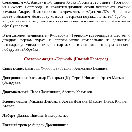
Соперником «Кузбасса» в 1/8 финала Кубка России 2026 станет «Горький»
из Нижнего Новгорода. В квалификационной серии чемпионата России
команда Андрея Дранишникова встречалась с «Динамо-ЛО». В первом
матче в Нижнем Новгороде хозяева потерпели поражение на тай-брейке –
2:3, в ответной игре уступили с «сухим» счетом и завершили борьбу в плей-
офф Суперлиги.
В регулярном чемпионате «Кузбасс» и «Горький» встречались в шестом и
двадцать первом турах. В первом матче кемеровчане на домашней
площадке уступили в четырех партиях, а в игре второго круга вырвали
победу на тай-брейке.
Состав команды «Горький» (Нижний Новгород)
Связующие:
Дмитрий Филиппов (Греция), Александр Целищев.
Доигровщики:
Александр Пятыркин (К), Сергей Никитин, Артем Масько
(Беларусь).
Диагональный:
Павел Железняков, Алексей Колмаков.
Блокирующие:
Михаил Щербаков, Артем Довгань, Максим Титов, Кирилл
Агапов.
Либеро:
Данила Ищенко, Виктор Конев.
Главный тренер:
Андрей Дранишников.