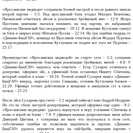
«Ярославские медведи» сохранили боевой настрой и после равного начала
второй партии – 5:5. Под ярославский блок угодил Михаил Хомченко,
Пясковский отметился эйсом и реализовал брейковый мяч – 12:9. Игорь
Пасечник заменами пытался повлиять на ход партии, но набравший
обороты Пясковский был неудержим – 19:12. В концовке Кутлунин скинул
за блок и закрыл атаку Михаила Пусева – 22:14. На три ошибки подряд от
«Динамо-БашГАУ», команда из Ярославля ответила эйсом Федора Пургина
и переходящим в исполнении Кутлунина на подаче все того же Пургина –
25:17.
Преимущество «Ярославских медведей» на старте сета – 5:2, соперник
сократил до минимума благодаря реализации брейковых мячей – 8:8. У
«Динамо-БашГАУ» нашлось чем ответить – Егор Сухарев отличился в
доигровке, оформил эйс, а уфимский блок остановил Никиту Сбитнева,
который ошибся в атаке – 16:16. Точной атакой Сухарев вывел «Динамо-
БашГАУ» вперед, закрепил успех Симашко, отловив Кутлунина блоком –
22:20. Уфимцы точнее действовали в концовке и завершили сет в свою
пользу – 25:23.
После эйса Сухарева при счете – 5:2 первый тайм-аут взял Андрей Ноздрин.
Но это не сбило настрой доигровщика, который оформил еще один – 8:2.
«Ярославским медведям» удалось вернуться в игру усилиями Сбитнева в
атаке и игрой на блоке – 7:9. У уфимцев важные доирговочные мячи забил
Дмитрий Цветков, у соперника же мало что получалось в этом сете,
собственные ошибки не позволили зацепиться за партию. «Динамо-
БашГАУ» удалось перевести игру на тай-брейк, завершив партию с