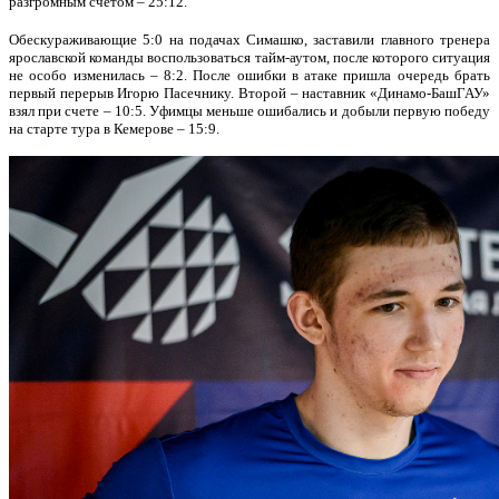
разгромным счетом – 25:12.
Обескураживающие 5:0 на подачах Симашко, заставили главного тренера
ярославской команды воспользоваться тайм-аутом, после которого ситуация
не особо изменилась – 8:2. После ошибки в атаке пришла очередь брать
первый перерыв Игорю Пасечнику. Второй – наставник «Динамо-БашГАУ»
взял при счете – 10:5. Уфимцы меньше ошибались и добыли первую победу
на старте тура в Кемерове – 15:9.