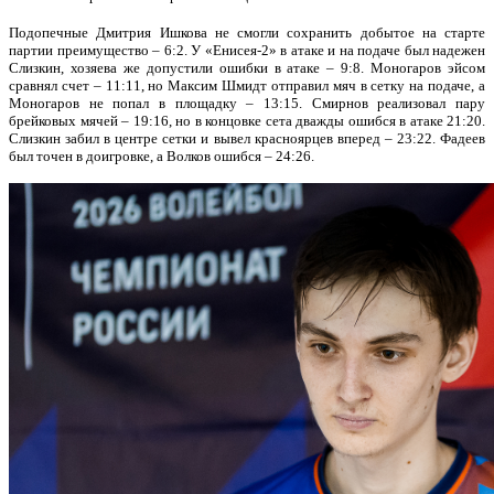
Подопечные Дмитрия Ишкова не смогли сохранить добытое на старте
партии преимущество – 6:2. У «Енисея-2» в атаке и на подаче был надежен
Слизкин, хозяева же допустили ошибки в атаке – 9:8. Моногаров эйсом
сравнял счет – 11:11, но Максим Шмидт отправил мяч в сетку на подаче, а
Моногаров не попал в площадку – 13:15. Смирнов реализовал пару
брейковых мячей – 19:16, но в концовке сета дважды ошибся в атаке 21:20.
Слизкин забил в центре сетки и вывел красноярцев вперед – 23:22. Фадеев
был точен в доигровке, а Волков ошибся – 24:26.