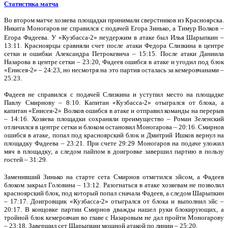
Статистика матча
Во втором матче хозяева площадки принимали сверстников из Красноярска.
Никита Моногаров не справился с подачей Егора Зинько, а Тимур Волков –
Егора Фадеева.
У «Кузбасса-2» неудержим в атаке был Илья Шарыпкин –
13:11. Красноярцы сравняли счет после атаки Федора Слизкина в центре
сетки и ошибки Александра Петрокевича – 15:15. После атаки Даниила
Назарова в центре сетки – 23:20, Фадеев ошибся в атаке и угодил под блок
«Енисея-2» – 24:23, но несмотря на это партия осталась за кемеровчанами –
25:23.
Фадеев не справился с подачей Слизкина и уступил место на площадке
Павлу Смирнову – 8:10. Капитан «Кузбасса-2» отыгрался от блока, а
капитан «Енисея-2» Волков ошибся в атаке и отправил команды на перерыв
– 14:16. Хозяева площадки сохраняли преимущество – Роман Зеленский
отличился в центре сетки и блоком остановил Моногарова – 20:16. Смирнов
ошибся в атаке, попал под красноярский блок и Дмитрий Ишков вернул на
площадку Фадеева – 23:21. При счете 29:29 Моногаров на подаче уложил
мяч в площадку, а следом пайпом в доигровке завершил партию в пользу
гостей – 31:29.
Заменивший Зинько на старте сета Смирнов отметился эйсом, а Фадеев
блоком закрыл Головина – 13:12. Разогнаться в атаке хозяевам не позволил
красноярский блок, под который попал сначала Фадеев, а следом Шарыпкин
– 17:17. Доигровщик «Кузбасса-2» отыгрался от блока и выполнил эйс –
20:17. В концовке партии Смирнов дважды нашел руки блокирующих, а
тройной блок кемеровчан во главе с Назаровым не дал пройти Моногарову
– 23:18. Завершил сет Шарыпкин мощной атакой по линии – 25:20.