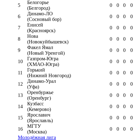
Белогорье
5
0
0
0
0
(Белгород)
Динамо-ЛО
6
0
0
0
0
(Сосновый бор)
Енисей
7
0
0
0
0
(Красноярск)
Нова
8
0
0
0
0
(Новокуйбышевск)
Факел Ямал
9
0
0
0
0
(Новый Уренгой)
Газпром-Югра
10
0
0
0
0
(ХМАО-Югра)
Горький
11
0
0
0
0
(Нижний Новгород)
Динамо-Урал
12
0
0
0
0
(Уфа)
Оренбуржье
13
0
0
0
0
(Оренбург)
Кузбасс
14
0
0
0
0
(Кемерово)
Ярославич
15
0
0
0
0
(Ярославль)
МГТУ
16
0
0
0
0
(Москва)
Молодёжная лига