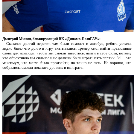
Дмитрий Минин, блокирующий ВК «Динамо-БашГАУ»:
– Сказался долгий перелет, там были самолет и автобус, ребята устали,
видно было что долго в игру вкатывались. Тренер смог найти правильные
слова для команды, чтобы мы смогли завестись, найти в себе силы, потому
что объективно мы сильнее и не должны были играть пять партий. 3:1 – это
максимум, что могло было произойти, но точно не пять. Но хорошо, что
собрались, смогли показать уровень и выиграть.