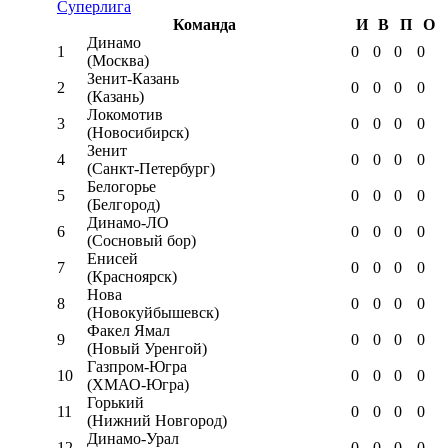
Суперлига
Команда
И
В
П
О
Динамо
1
0
0
0
0
(Москва)
Зенит-Казань
2
0
0
0
0
(Казань)
Локомотив
3
0
0
0
0
(Новосибирск)
Зенит
4
0
0
0
0
(Санкт-Петербург)
Белогорье
5
0
0
0
0
(Белгород)
Динамо-ЛО
6
0
0
0
0
(Сосновый бор)
Енисей
7
0
0
0
0
(Красноярск)
Нова
8
0
0
0
0
(Новокуйбышевск)
Факел Ямал
9
0
0
0
0
(Новый Уренгой)
Газпром-Югра
10
0
0
0
0
(ХМАО-Югра)
Горький
11
0
0
0
0
(Нижний Новгород)
Динамо-Урал
12
0
0
0
0