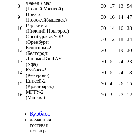
Факел Ямал
8
30
17
13
54
(Новый Уренгой)
Нова-2
9
30
16
14
47
(Новокуйбышевск)
Горький-2
10
30
14
16
38
(Нижний Новгород)
Оренбуржье-УОР
11
30
12
18
34
(Оренбург)
Белогорье-2
12
30
11
19
30
(Белгород)
Динамо-БашГАУ
13
30
6
24
23
(Уфа)
Кузбасс-2
14
30
6
24
18
(Кемерово)
Енисей-2
15
30
4
26
15
(Красноярск)
МГТУ-2
16
30
3
27
12
(Москва)
Кузбасс
домашняя
гостевая
нет игр