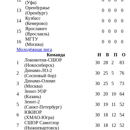
(Уфа)
Оренбуржье
13
0
0
0
0
(Оренбург)
Кузбасс
14
0
0
0
0
(Кемерово)
Ярославич
15
0
0
0
0
(Ярославль)
МГТУ
16
0
0
0
0
(Москва)
Молодёжная лига
Команда
И
В
П
О
Локомотив-CШОР
1
30
28
2
83
(Новосибирск)
Динамо-ЛО-2
2
30
25
5
76
(Сосновый бор)
Динамо-Олимп
3
30
25
5
73
(Москва)
Зенит-УОР
4
30
20
10
64
(Казань)
Зенит-2
5
30
19
11
52
(Санкт-Петербург)
ЮКИОР
6
30
18
12
54
(ХМАО-Югра)
СШОР Самотлор
7
30
18
12
52
(Нижневартовск)