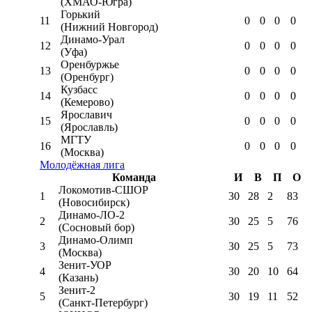
(ХМАО-Югра)
Горький
11
0
0
0
0
(Нижний Новгород)
Динамо-Урал
12
0
0
0
0
(Уфа)
Оренбуржье
13
0
0
0
0
(Оренбург)
Кузбасс
14
0
0
0
0
(Кемерово)
Ярославич
15
0
0
0
0
(Ярославль)
МГТУ
16
0
0
0
0
(Москва)
Молодёжная лига
Команда
И
В
П
О
Локомотив-CШОР
1
30
28
2
83
(Новосибирск)
Динамо-ЛО-2
2
30
25
5
76
(Сосновый бор)
Динамо-Олимп
3
30
25
5
73
(Москва)
Зенит-УОР
4
30
20
10
64
(Казань)
Зенит-2
5
30
19
11
52
(Санкт-Петербург)