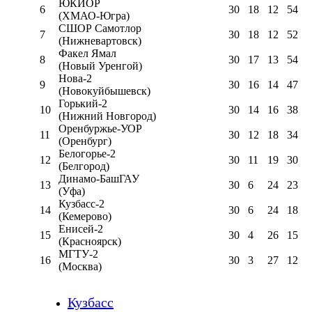
ЮКИОР
6
30
18
12
54
(ХМАО-Югра)
СШОР Самотлор
7
30
18
12
52
(Нижневартовск)
Факел Ямал
8
30
17
13
54
(Новый Уренгой)
Нова-2
9
30
16
14
47
(Новокуйбышевск)
Горький-2
10
30
14
16
38
(Нижний Новгород)
Оренбуржье-УОР
11
30
12
18
34
(Оренбург)
Белогорье-2
12
30
11
19
30
(Белгород)
Динамо-БашГАУ
13
30
6
24
23
(Уфа)
Кузбасс-2
14
30
6
24
18
(Кемерово)
Енисей-2
15
30
4
26
15
(Красноярск)
МГТУ-2
16
30
3
27
12
(Москва)
Кузбасс