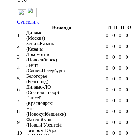
Суперлига
Команда
И
В
П
О
Динамо
1
0
0
0
0
(Москва)
Зенит-Казань
2
0
0
0
0
(Казань)
Локомотив
3
0
0
0
0
(Новосибирск)
Зенит
4
0
0
0
0
(Санкт-Петербург)
Белогорье
5
0
0
0
0
(Белгород)
Динамо-ЛО
6
0
0
0
0
(Сосновый бор)
Енисей
7
0
0
0
0
(Красноярск)
Нова
8
0
0
0
0
(Новокуйбышевск)
Факел Ямал
9
0
0
0
0
(Новый Уренгой)
Газпром-Югра
10
0
0
0
0