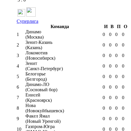
Суперлига
Команда
И
В
П
О
Динамо
1
0
0
0
0
(Москва)
Зенит-Казань
2
0
0
0
0
(Казань)
Локомотив
3
0
0
0
0
(Новосибирск)
Зенит
4
0
0
0
0
(Санкт-Петербург)
Белогорье
5
0
0
0
0
(Белгород)
Динамо-ЛО
6
0
0
0
0
(Сосновый бор)
Енисей
7
0
0
0
0
(Красноярск)
Нова
8
0
0
0
0
(Новокуйбышевск)
Факел Ямал
9
0
0
0
0
(Новый Уренгой)
Газпром-Югра
10
0
0
0
0