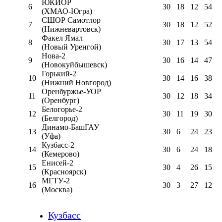
ЮКИОР
6
30
18
12
54
(ХМАО-Югра)
СШОР Самотлор
7
30
18
12
52
(Нижневартовск)
Факел Ямал
8
30
17
13
54
(Новый Уренгой)
Нова-2
9
30
16
14
47
(Новокуйбышевск)
Горький-2
10
30
14
16
38
(Нижний Новгород)
Оренбуржье-УОР
11
30
12
18
34
(Оренбург)
Белогорье-2
12
30
11
19
30
(Белгород)
Динамо-БашГАУ
13
30
6
24
23
(Уфа)
Кузбасс-2
14
30
6
24
18
(Кемерово)
Енисей-2
15
30
4
26
15
(Красноярск)
МГТУ-2
16
30
3
27
12
(Москва)
Кузбасс