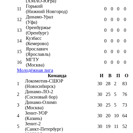
(ХМАО-Югра)
Горький
11
0
0
0
0
(Нижний Новгород)
Динамо-Урал
12
0
0
0
0
(Уфа)
Оренбуржье
13
0
0
0
0
(Оренбург)
Кузбасс
14
0
0
0
0
(Кемерово)
Ярославич
15
0
0
0
0
(Ярославль)
МГТУ
16
0
0
0
0
(Москва)
Молодёжная лига
Команда
И
В
П
О
Локомотив-CШОР
1
30
28
2
83
(Новосибирск)
Динамо-ЛО-2
2
30
25
5
76
(Сосновый бор)
Динамо-Олимп
3
30
25
5
73
(Москва)
Зенит-УОР
4
30
20
10
64
(Казань)
Зенит-2
5
30
19
11
52
(Санкт-Петербург)