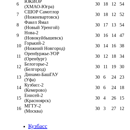
ЮКИОР
6
30
18
12
54
(ХМАО-Югра)
СШОР Самотлор
7
30
18
12
52
(Нижневартовск)
Факел Ямал
8
30
17
13
54
(Новый Уренгой)
Нова-2
9
30
16
14
47
(Новокуйбышевск)
Горький-2
10
30
14
16
38
(Нижний Новгород)
Оренбуржье-УОР
11
30
12
18
34
(Оренбург)
Белогорье-2
12
30
11
19
30
(Белгород)
Динамо-БашГАУ
13
30
6
24
23
(Уфа)
Кузбасс-2
14
30
6
24
18
(Кемерово)
Енисей-2
15
30
4
26
15
(Красноярск)
МГТУ-2
16
30
3
27
12
(Москва)
Кузбасс