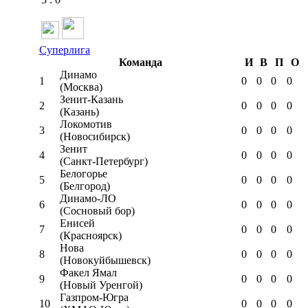
Суперлига
Команда
И
В
П
О
Динамо
1
0
0
0
0
(Москва)
Зенит-Казань
2
0
0
0
0
(Казань)
Локомотив
3
0
0
0
0
(Новосибирск)
Зенит
4
0
0
0
0
(Санкт-Петербург)
Белогорье
5
0
0
0
0
(Белгород)
Динамо-ЛО
6
0
0
0
0
(Сосновый бор)
Енисей
7
0
0
0
0
(Красноярск)
Нова
8
0
0
0
0
(Новокуйбышевск)
Факел Ямал
9
0
0
0
0
(Новый Уренгой)
Газпром-Югра
10
0
0
0
0