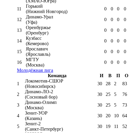
(ХМАО-Югра)
Горький
11
0
0
0
0
(Нижний Новгород)
Динамо-Урал
12
0
0
0
0
(Уфа)
Оренбуржье
13
0
0
0
0
(Оренбург)
Кузбасс
14
0
0
0
0
(Кемерово)
Ярославич
15
0
0
0
0
(Ярославль)
МГТУ
16
0
0
0
0
(Москва)
Молодёжная лига
Команда
И
В
П
О
Локомотив-CШОР
1
30
28
2
83
(Новосибирск)
Динамо-ЛО-2
2
30
25
5
76
(Сосновый бор)
Динамо-Олимп
3
30
25
5
73
(Москва)
Зенит-УОР
4
30
20
10
64
(Казань)
Зенит-2
5
30
19
11
52
(Санкт-Петербург)