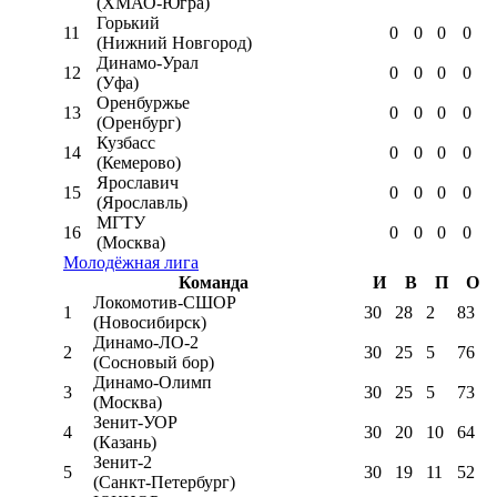
(ХМАО-Югра)
Горький
11
0
0
0
0
(Нижний Новгород)
Динамо-Урал
12
0
0
0
0
(Уфа)
Оренбуржье
13
0
0
0
0
(Оренбург)
Кузбасс
14
0
0
0
0
(Кемерово)
Ярославич
15
0
0
0
0
(Ярославль)
МГТУ
16
0
0
0
0
(Москва)
Молодёжная лига
Команда
И
В
П
О
Локомотив-CШОР
1
30
28
2
83
(Новосибирск)
Динамо-ЛО-2
2
30
25
5
76
(Сосновый бор)
Динамо-Олимп
3
30
25
5
73
(Москва)
Зенит-УОР
4
30
20
10
64
(Казань)
Зенит-2
5
30
19
11
52
(Санкт-Петербург)