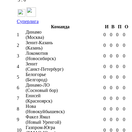
Суперлига
Команда
И
В
П
О
Динамо
1
0
0
0
0
(Москва)
Зенит-Казань
2
0
0
0
0
(Казань)
Локомотив
3
0
0
0
0
(Новосибирск)
Зенит
4
0
0
0
0
(Санкт-Петербург)
Белогорье
5
0
0
0
0
(Белгород)
Динамо-ЛО
6
0
0
0
0
(Сосновый бор)
Енисей
7
0
0
0
0
(Красноярск)
Нова
8
0
0
0
0
(Новокуйбышевск)
Факел Ямал
9
0
0
0
0
(Новый Уренгой)
Газпром-Югра
10
0
0
0
0