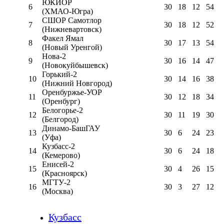
ЮКИОР
6
30
18
12
54
(ХМАО-Югра)
СШОР Самотлор
7
30
18
12
52
(Нижневартовск)
Факел Ямал
8
30
17
13
54
(Новый Уренгой)
Нова-2
9
30
16
14
47
(Новокуйбышевск)
Горький-2
10
30
14
16
38
(Нижний Новгород)
Оренбуржье-УОР
11
30
12
18
34
(Оренбург)
Белогорье-2
12
30
11
19
30
(Белгород)
Динамо-БашГАУ
13
30
6
24
23
(Уфа)
Кузбасс-2
14
30
6
24
18
(Кемерово)
Енисей-2
15
30
4
26
15
(Красноярск)
МГТУ-2
16
30
3
27
12
(Москва)
Кузбасс