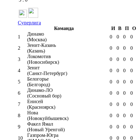
Суперлига
Команда
И
В
П
О
Динамо
1
0
0
0
0
(Москва)
Зенит-Казань
2
0
0
0
0
(Казань)
Локомотив
3
0
0
0
0
(Новосибирск)
Зенит
4
0
0
0
0
(Санкт-Петербург)
Белогорье
5
0
0
0
0
(Белгород)
Динамо-ЛО
6
0
0
0
0
(Сосновый бор)
Енисей
7
0
0
0
0
(Красноярск)
Нова
8
0
0
0
0
(Новокуйбышевск)
Факел Ямал
9
0
0
0
0
(Новый Уренгой)
Газпром-Югра
10
0
0
0
0