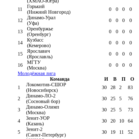
(ХМАО-Югра)
Горький
11
0
0
0
0
(Нижний Новгород)
Динамо-Урал
12
0
0
0
0
(Уфа)
Оренбуржье
13
0
0
0
0
(Оренбург)
Кузбасс
14
0
0
0
0
(Кемерово)
Ярославич
15
0
0
0
0
(Ярославль)
МГТУ
16
0
0
0
0
(Москва)
Молодёжная лига
Команда
И
В
П
О
Локомотив-CШОР
1
30
28
2
83
(Новосибирск)
Динамо-ЛО-2
2
30
25
5
76
(Сосновый бор)
Динамо-Олимп
3
30
25
5
73
(Москва)
Зенит-УОР
4
30
20
10
64
(Казань)
Зенит-2
5
30
19
11
52
(Санкт-Петербург)