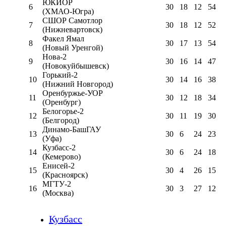
ЮКИОР
6
30
18
12
54
(ХМАО-Югра)
СШОР Самотлор
7
30
18
12
52
(Нижневартовск)
Факел Ямал
8
30
17
13
54
(Новый Уренгой)
Нова-2
9
30
16
14
47
(Новокуйбышевск)
Горький-2
10
30
14
16
38
(Нижний Новгород)
Оренбуржье-УОР
11
30
12
18
34
(Оренбург)
Белогорье-2
12
30
11
19
30
(Белгород)
Динамо-БашГАУ
13
30
6
24
23
(Уфа)
Кузбасс-2
14
30
6
24
18
(Кемерово)
Енисей-2
15
30
4
26
15
(Красноярск)
МГТУ-2
16
30
3
27
12
(Москва)
Кузбасс