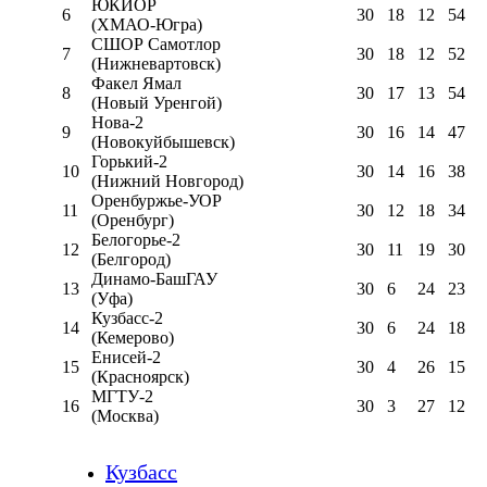
ЮКИОР
6
30
18
12
54
(ХМАО-Югра)
СШОР Самотлор
7
30
18
12
52
(Нижневартовск)
Факел Ямал
8
30
17
13
54
(Новый Уренгой)
Нова-2
9
30
16
14
47
(Новокуйбышевск)
Горький-2
10
30
14
16
38
(Нижний Новгород)
Оренбуржье-УОР
11
30
12
18
34
(Оренбург)
Белогорье-2
12
30
11
19
30
(Белгород)
Динамо-БашГАУ
13
30
6
24
23
(Уфа)
Кузбасс-2
14
30
6
24
18
(Кемерово)
Енисей-2
15
30
4
26
15
(Красноярск)
МГТУ-2
16
30
3
27
12
(Москва)
Кузбасс