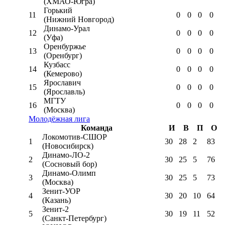
(ХМАО-Югра)
Горький
11
0
0
0
0
(Нижний Новгород)
Динамо-Урал
12
0
0
0
0
(Уфа)
Оренбуржье
13
0
0
0
0
(Оренбург)
Кузбасс
14
0
0
0
0
(Кемерово)
Ярославич
15
0
0
0
0
(Ярославль)
МГТУ
16
0
0
0
0
(Москва)
Молодёжная лига
Команда
И
В
П
О
Локомотив-CШОР
1
30
28
2
83
(Новосибирск)
Динамо-ЛО-2
2
30
25
5
76
(Сосновый бор)
Динамо-Олимп
3
30
25
5
73
(Москва)
Зенит-УОР
4
30
20
10
64
(Казань)
Зенит-2
5
30
19
11
52
(Санкт-Петербург)