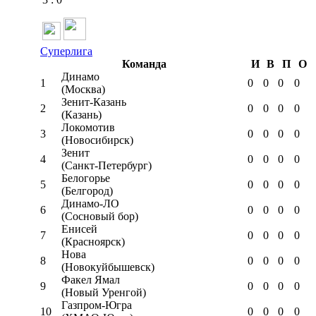
Суперлига
Команда
И
В
П
О
Динамо
1
0
0
0
0
(Москва)
Зенит-Казань
2
0
0
0
0
(Казань)
Локомотив
3
0
0
0
0
(Новосибирск)
Зенит
4
0
0
0
0
(Санкт-Петербург)
Белогорье
5
0
0
0
0
(Белгород)
Динамо-ЛО
6
0
0
0
0
(Сосновый бор)
Енисей
7
0
0
0
0
(Красноярск)
Нова
8
0
0
0
0
(Новокуйбышевск)
Факел Ямал
9
0
0
0
0
(Новый Уренгой)
Газпром-Югра
10
0
0
0
0