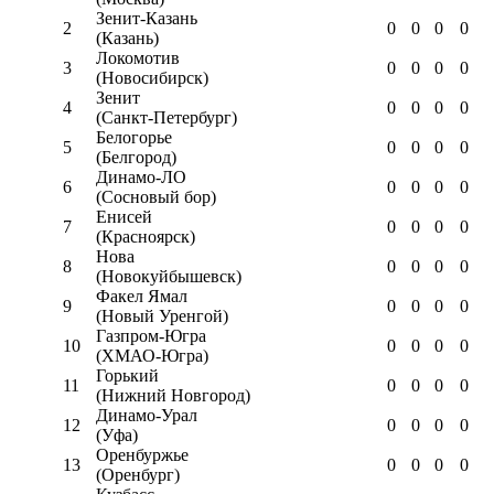
Зенит-Казань
2
0
0
0
0
(Казань)
Локомотив
3
0
0
0
0
(Новосибирск)
Зенит
4
0
0
0
0
(Санкт-Петербург)
Белогорье
5
0
0
0
0
(Белгород)
Динамо-ЛО
6
0
0
0
0
(Сосновый бор)
Енисей
7
0
0
0
0
(Красноярск)
Нова
8
0
0
0
0
(Новокуйбышевск)
Факел Ямал
9
0
0
0
0
(Новый Уренгой)
Газпром-Югра
10
0
0
0
0
(ХМАО-Югра)
Горький
11
0
0
0
0
(Нижний Новгород)
Динамо-Урал
12
0
0
0
0
(Уфа)
Оренбуржье
13
0
0
0
0
(Оренбург)