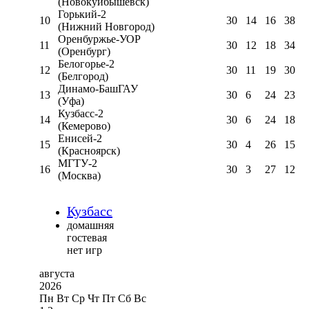
(Новокуйбышевск)
Горький-2
10
30
14
16
38
(Нижний Новгород)
Оренбуржье-УОР
11
30
12
18
34
(Оренбург)
Белогорье-2
12
30
11
19
30
(Белгород)
Динамо-БашГАУ
13
30
6
24
23
(Уфа)
Кузбасс-2
14
30
6
24
18
(Кемерово)
Енисей-2
15
30
4
26
15
(Красноярск)
МГТУ-2
16
30
3
27
12
(Москва)
Кузбасс
домашняя
гостевая
нет игр
августа
2026
Пн
Вт
Ср
Чт
Пт
Сб
Вс