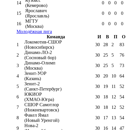
Кузбасс
14
0
0
0
0
(Кемерово)
Ярославич
15
0
0
0
0
(Ярославль)
МГТУ
16
0
0
0
0
(Москва)
Молодёжная лига
Команда
И
В
П
О
Локомотив-CШОР
1
30
28
2
83
(Новосибирск)
Динамо-ЛО-2
2
30
25
5
76
(Сосновый бор)
Динамо-Олимп
3
30
25
5
73
(Москва)
Зенит-УОР
4
30
20
10
64
(Казань)
Зенит-2
5
30
19
11
52
(Санкт-Петербург)
ЮКИОР
6
30
18
12
54
(ХМАО-Югра)
СШОР Самотлор
7
30
18
12
52
(Нижневартовск)
Факел Ямал
8
30
17
13
54
(Новый Уренгой)
Нова-2
9
30
16
14
47