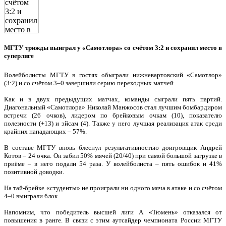
МГТУ трижды выиграл у «Самотлора» со счётом 3:2 и сохранил место в
суперлиге
Волейболисты МГТУ в гостях обыграли нижневартовский «Самотлор»
(3:2) и со счётом 3–0 завершили серию переходных матчей.
Как и в двух предыдущих матчах, команды сыграли пять партий.
Диагональный «Самотлора» Николай Манжосов стал лучшим бомбардиром
встречи (26 очков), лидером по брейковым очкам (10), показателю
полезности (+13) и эйсам (4). Также у него лучшая реализация атак среди
крайних нападающих – 57%.
В составе МГТУ вновь блеснул результативностью доигровщик Андрей
Котов – 24 очка. Он забил 50% мячей (20/40) при самой большой загрузке в
приёме – в него подали 54 раза. У волейболиста – пять ошибок и 41%
позитивной доводки.
На тай-брейке «студенты» не проиграли ни одного мяча в атаке и со счётом
4–0 выиграли блок.
Напомним, что победитель высшей лиги А «Тюмень» отказался от
повышения в ранге. В связи с этим аутсайдер чемпионата России МГТУ