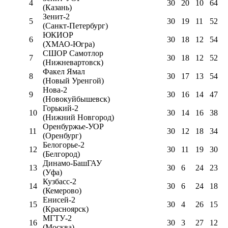
4
30
20
10
64
(Казань)
Зенит-2
5
30
19
11
52
(Санкт-Петербург)
ЮКИОР
6
30
18
12
54
(ХМАО-Югра)
СШОР Самотлор
7
30
18
12
52
(Нижневартовск)
Факел Ямал
8
30
17
13
54
(Новый Уренгой)
Нова-2
9
30
16
14
47
(Новокуйбышевск)
Горький-2
10
30
14
16
38
(Нижний Новгород)
Оренбуржье-УОР
11
30
12
18
34
(Оренбург)
Белогорье-2
12
30
11
19
30
(Белгород)
Динамо-БашГАУ
13
30
6
24
23
(Уфа)
Кузбасс-2
14
30
6
24
18
(Кемерово)
Енисей-2
15
30
4
26
15
(Красноярск)
МГТУ-2
16
30
3
27
12
(Москва)