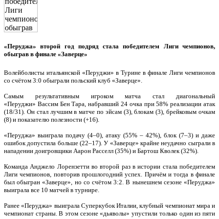
«Перуджа» второй год подряд стала победителем Лиги чемпионов,
обыграв в финале «Заверце»
Волейболисты итальянской «Перуджи» в Турине в финале Лиги чемпионов
со счётом 3:0 обыграли польский клуб «Заверце».
Самым результативным игроком матча стал диагональный
«Перуджи» Вассим Бен Тара, набравший 24 очка при 58% реализации атак
(18/31). Он стал лучшим в матче по эйсам (3), блокам (3), брейковым очкам
(8) и показателю полезности (+16).
«Перуджа» выиграла подачу (4–0), атаку (55% – 42%), блок (7–3) и даже
ошибок допустила больше (22–17). У «Заверце» крайне неудачно сыграли в
нападении доигровщики Аарон Расселл (35%) и Бартош Кволек (32%).
Команда Анджело Лорензетти во второй раз в истории стала победителем
Лиги чемпионов, повторив прошлогодний успех. Причём и тогда в финале
был обыгран «Заверце», но со счётом 3:2. В нынешнем сезоне «Перуджа»
выиграла все 10 матчей в турнире.
Ранее «Перуджа» выиграла Суперкубок Италии, клубный чемпионат мира и
чемпионат страны. В этом сезоне «дьяволы» упустили только один из пяти