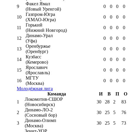
Факел Ямал
9
0
0
0
0
(Новый Уренгой)
Газпром-Югра
10
0
0
0
0
(ХМАО-Югра)
Горький
11
0
0
0
0
(Нижний Новгород)
Динамо-Урал
12
0
0
0
0
(Уфа)
Оренбуржье
13
0
0
0
0
(Оренбург)
Кузбасс
14
0
0
0
0
(Кемерово)
Ярославич
15
0
0
0
0
(Ярославль)
МГТУ
16
0
0
0
0
(Москва)
Молодёжная лига
Команда
И
В
П
О
Локомотив-CШОР
1
30
28
2
83
(Новосибирск)
Динамо-ЛО-2
2
30
25
5
76
(Сосновый бор)
Динамо-Олимп
3
30
25
5
73
(Москва)
Зенит-УОР