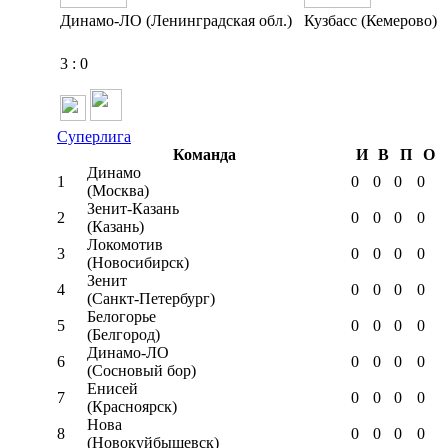
Динамо-ЛО (Ленинградская обл.)
Кузбасс (Кемерово)
3
:
0
Суперлига
Команда
И
В
П
О
Динамо
1
0
0
0
0
(Москва)
Зенит-Казань
2
0
0
0
0
(Казань)
Локомотив
3
0
0
0
0
(Новосибирск)
Зенит
4
0
0
0
0
(Санкт-Петербург)
Белогорье
5
0
0
0
0
(Белгород)
Динамо-ЛО
6
0
0
0
0
(Сосновый бор)
Енисей
7
0
0
0
0
(Красноярск)
Нова
8
0
0
0
0
(Новокуйбышевск)