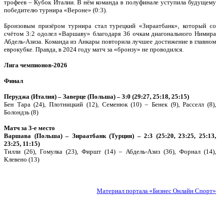
трофеев – Кубок Италии. В нём команда в полуфинале уступила будущему
победителю турнира «Вероне» (0:3).
Бронзовым призёром турнира стал турецкий «Зираатбанк», который со
счётом 3:2 одолел «Варшаву» благодаря 36 очкам диагонального Нимира
Абдель-Азиза. Команда из Анкары повторила лучшее достижение в главном
еврокубке. Правда, в 2024 году матч за «бронзу» не проводился.
Лига чемпионов-2026
Финал
Перуджа (Италия) – Заверце (Польша) – 3:0 (29:27, 25:18, 25:15)
Бен Тара (24), Плотницкий (12), Семенюк (10) – Бенек (9), Расселл (8),
Болондзь (8)
Матч за 3-е место
Варшава (Польша) – Зираатбанк (Турция) – 2:3 (25:20, 23:25, 25:13,
23:25, 11:15)
Тилли (26), Гомулка (23), Фиршт (14) – Абдель-Азиз (36), Форнал (14),
Клевено (13)
Материал портала «Бизнес Онлайн Спорт»