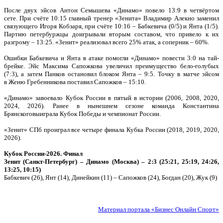
После двух эйсов Антон Семышева «Динамо» повело 13:9 в четвёртом
сете. При счёте 10:15 главный тренер «Зенита» Владимир Алекно заменил
связующего Игоря Кобзаря, при счёте 10:16 – Бабкевича (0/5) и Янта (1/5).
Партию петербуржцы доигрывали вторым составом, что привело к их
разгрому – 13:25. «Зенит» реализовал всего 25% атак, а соперник – 60%.
Ошибки Бабкевича и Янта в атаке помогли «Динамо» повести 3:0 на тай-
брейке. Эйс Максима Сапожкова увеличил преимущество бело-голубых
(7:3), а затем Панков остановил блоком Янта – 9:5. Точку в матче эйсом
в Женю Гребенникова поставил Сапожков – 15:10.
«Динамо» завоевало Кубок России в пятый в истории (2006, 2008, 2020,
2024, 2026). Ранее в нынешнем сезоне команда Константина
Брянскоговыиграла Кубок Победы и чемпионат России.
«Зенит» СПб проиграл все четыре финала Кубка России (2018, 2019, 2020,
2026).
Кубок России-2026. Финал
Зенит (Санкт-Петербург) – Динамо (Москва) – 2:3 (25:21, 25:19, 24:26,
13:25, 10:15)
Бабкевич (26), Янт (14), Динейкин (11) – Сапожков (24), Богдан (20), Жук (9)
Материал портала «Бизнес Онлайн Спорт»