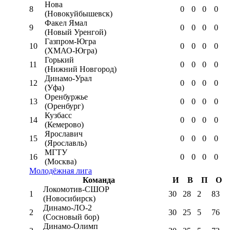
Нова
8
0
0
0
0
(Новокуйбышевск)
Факел Ямал
9
0
0
0
0
(Новый Уренгой)
Газпром-Югра
10
0
0
0
0
(ХМАО-Югра)
Горький
11
0
0
0
0
(Нижний Новгород)
Динамо-Урал
12
0
0
0
0
(Уфа)
Оренбуржье
13
0
0
0
0
(Оренбург)
Кузбасс
14
0
0
0
0
(Кемерово)
Ярославич
15
0
0
0
0
(Ярославль)
МГТУ
16
0
0
0
0
(Москва)
Молодёжная лига
Команда
И
В
П
О
Локомотив-CШОР
1
30
28
2
83
(Новосибирск)
Динамо-ЛО-2
2
30
25
5
76
(Сосновый бор)
Динамо-Олимп