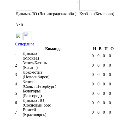
:
Динамо-ЛО (Ленинградская обл.)
Кузбасс (Кемерово)
3
:
0
Суперлига
Команда
И
В
П
О
Динамо
1
0
0
0
0
(Москва)
Зенит-Казань
2
0
0
0
0
(Казань)
Локомотив
3
0
0
0
0
(Новосибирск)
Зенит
4
0
0
0
0
(Санкт-Петербург)
Белогорье
5
0
0
0
0
(Белгород)
Динамо-ЛО
6
0
0
0
0
(Сосновый бор)
Енисей
7
0
0
0
0
(Красноярск)