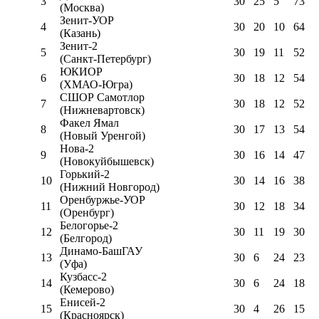
3
30
25
5
73
(Москва)
Зенит-УОР
4
30
20
10
64
(Казань)
Зенит-2
5
30
19
11
52
(Санкт-Петербург)
ЮКИОР
6
30
18
12
54
(ХМАО-Югра)
СШОР Самотлор
7
30
18
12
52
(Нижневартовск)
Факел Ямал
8
30
17
13
54
(Новый Уренгой)
Нова-2
9
30
16
14
47
(Новокуйбышевск)
Горький-2
10
30
14
16
38
(Нижний Новгород)
Оренбуржье-УОР
11
30
12
18
34
(Оренбург)
Белогорье-2
12
30
11
19
30
(Белгород)
Динамо-БашГАУ
13
30
6
24
23
(Уфа)
Кузбасс-2
14
30
6
24
18
(Кемерово)
Енисей-2
15
30
4
26
15
(Красноярск)