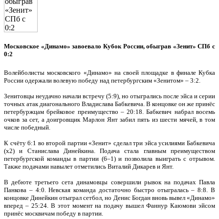
Московское «Динамо» завоевало Кубок России, обыграв «Зенит» СПб с
0:2
Волейболисты московского «Динамо» на своей площадке в финале Кубка
России одержали волевую победу над петербургским «Зенитом» – 3:2.
Зенитовцы неудачно начали встречу (5:9), но отыгрались после эйса и серии
точных атак диагонального Владислава Бабкевича. В концовке он же принёс
петербуржцам брейковое преимущество – 20:18. Бабкевич набрал восемь
очков за сет, а доигровщик Марлон Янт забил пять из шести мячей, в том
числе победный.
К счёту 6:1 во второй партии «Зенит» сделал три эйса усилиями Бабкевича
(х2) и Станислава Динейкина. Подача стала главным преимуществом
петербургской команды в партии (6–1) и позволила выиграть с отрывом.
Также подачами навылет отметились Виталий Дикарев и Янт.
В дебюте третьего сета динамовцы совершили рывок на подачах Павла
Панкова – 4:0. Невская команда достаточно быстро отыгралась – 8:8. В
концовке Динейкин отыграл сетбол, но Денис Богдан вновь вывел «Динамо»
вперед – 25:24. В этот момент на подачу вышел Фаннур Каюмови эйсом
принёс москвичам победу в партии.