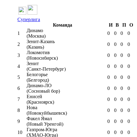
Суперлига
Команда
И
В
П
О
Динамо
1
0
0
0
0
(Москва)
Зенит-Казань
2
0
0
0
0
(Казань)
Локомотив
3
0
0
0
0
(Новосибирск)
Зенит
4
0
0
0
0
(Санкт-Петербург)
Белогорье
5
0
0
0
0
(Белгород)
Динамо-ЛО
6
0
0
0
0
(Сосновый бор)
Енисей
7
0
0
0
0
(Красноярск)
Нова
8
0
0
0
0
(Новокуйбышевск)
Факел Ямал
9
0
0
0
0
(Новый Уренгой)
Газпром-Югра
10
0
0
0
0
(ХМАО-Югра)