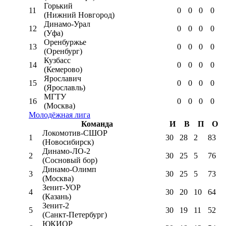
Горький
11
0
0
0
0
(Нижний Новгород)
Динамо-Урал
12
0
0
0
0
(Уфа)
Оренбуржье
13
0
0
0
0
(Оренбург)
Кузбасс
14
0
0
0
0
(Кемерово)
Ярославич
15
0
0
0
0
(Ярославль)
МГТУ
16
0
0
0
0
(Москва)
Молодёжная лига
Команда
И
В
П
О
Локомотив-CШОР
1
30
28
2
83
(Новосибирск)
Динамо-ЛО-2
2
30
25
5
76
(Сосновый бор)
Динамо-Олимп
3
30
25
5
73
(Москва)
Зенит-УОР
4
30
20
10
64
(Казань)
Зенит-2
5
30
19
11
52
(Санкт-Петербург)
ЮКИОР