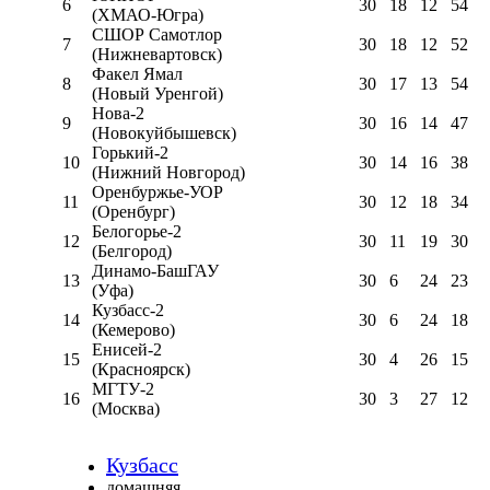
6
30
18
12
54
(ХМАО-Югра)
СШОР Самотлор
7
30
18
12
52
(Нижневартовск)
Факел Ямал
8
30
17
13
54
(Новый Уренгой)
Нова-2
9
30
16
14
47
(Новокуйбышевск)
Горький-2
10
30
14
16
38
(Нижний Новгород)
Оренбуржье-УОР
11
30
12
18
34
(Оренбург)
Белогорье-2
12
30
11
19
30
(Белгород)
Динамо-БашГАУ
13
30
6
24
23
(Уфа)
Кузбасс-2
14
30
6
24
18
(Кемерово)
Енисей-2
15
30
4
26
15
(Красноярск)
МГТУ-2
16
30
3
27
12
(Москва)
Кузбасс
домашняя