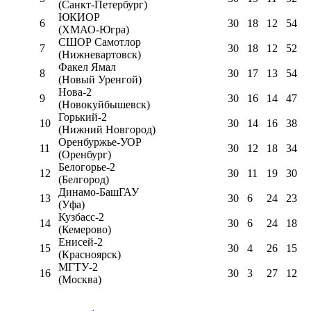
(Санкт-Петербург)
ЮКИОР
6
30
18
12
54
(ХМАО-Югра)
СШОР Самотлор
7
30
18
12
52
(Нижневартовск)
Факел Ямал
8
30
17
13
54
(Новый Уренгой)
Нова-2
9
30
16
14
47
(Новокуйбышевск)
Горький-2
10
30
14
16
38
(Нижний Новгород)
Оренбуржье-УОР
11
30
12
18
34
(Оренбург)
Белогорье-2
12
30
11
19
30
(Белгород)
Динамо-БашГАУ
13
30
6
24
23
(Уфа)
Кузбасс-2
14
30
6
24
18
(Кемерово)
Енисей-2
15
30
4
26
15
(Красноярск)
МГТУ-2
16
30
3
27
12
(Москва)