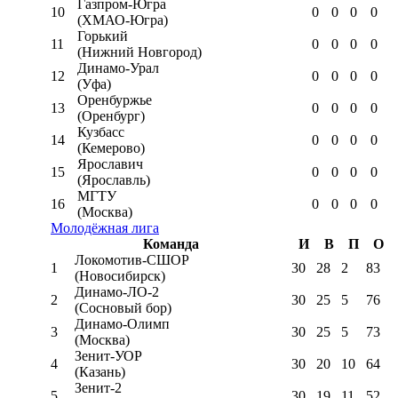
Газпром-Югра
10
0
0
0
0
(ХМАО-Югра)
Горький
11
0
0
0
0
(Нижний Новгород)
Динамо-Урал
12
0
0
0
0
(Уфа)
Оренбуржье
13
0
0
0
0
(Оренбург)
Кузбасс
14
0
0
0
0
(Кемерово)
Ярославич
15
0
0
0
0
(Ярославль)
МГТУ
16
0
0
0
0
(Москва)
Молодёжная лига
Команда
И
В
П
О
Локомотив-CШОР
1
30
28
2
83
(Новосибирск)
Динамо-ЛО-2
2
30
25
5
76
(Сосновый бор)
Динамо-Олимп
3
30
25
5
73
(Москва)
Зенит-УОР
4
30
20
10
64
(Казань)
Зенит-2
5
30
19
11
52