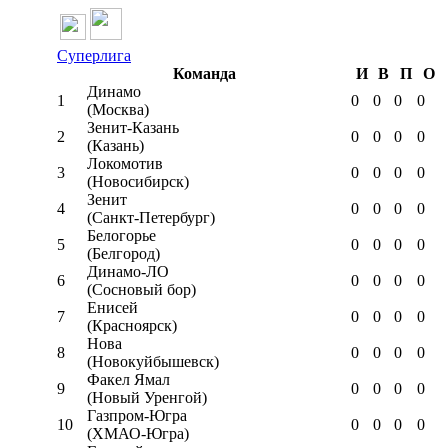
Суперлига
Команда
И
В
П
О
Динамо
1
0
0
0
0
(Москва)
Зенит-Казань
2
0
0
0
0
(Казань)
Локомотив
3
0
0
0
0
(Новосибирск)
Зенит
4
0
0
0
0
(Санкт-Петербург)
Белогорье
5
0
0
0
0
(Белгород)
Динамо-ЛО
6
0
0
0
0
(Сосновый бор)
Енисей
7
0
0
0
0
(Красноярск)
Нова
8
0
0
0
0
(Новокуйбышевск)
Факел Ямал
9
0
0
0
0
(Новый Уренгой)
Газпром-Югра
10
0
0
0
0
(ХМАО-Югра)