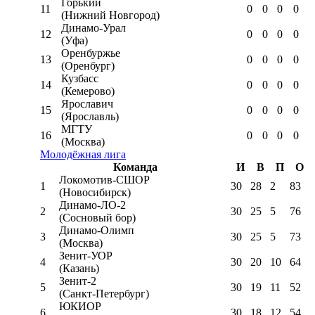
Горький
11
0
0
0
0
(Нижний Новгород)
Динамо-Урал
12
0
0
0
0
(Уфа)
Оренбуржье
13
0
0
0
0
(Оренбург)
Кузбасс
14
0
0
0
0
(Кемерово)
Ярославич
15
0
0
0
0
(Ярославль)
МГТУ
16
0
0
0
0
(Москва)
Молодёжная лига
Команда
И
В
П
О
Локомотив-CШОР
1
30
28
2
83
(Новосибирск)
Динамо-ЛО-2
2
30
25
5
76
(Сосновый бор)
Динамо-Олимп
3
30
25
5
73
(Москва)
Зенит-УОР
4
30
20
10
64
(Казань)
Зенит-2
5
30
19
11
52
(Санкт-Петербург)
ЮКИОР
6
30
18
12
54