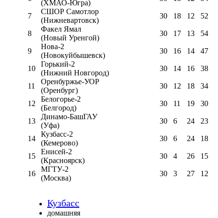
(ХМАО-Югра)
СШОР Самотлор
7
30
18
12
52
(Нижневартовск)
Факел Ямал
8
30
17
13
54
(Новый Уренгой)
Нова-2
9
30
16
14
47
(Новокуйбышевск)
Горький-2
10
30
14
16
38
(Нижний Новгород)
Оренбуржье-УОР
11
30
12
18
34
(Оренбург)
Белогорье-2
12
30
11
19
30
(Белгород)
Динамо-БашГАУ
13
30
6
24
23
(Уфа)
Кузбасс-2
14
30
6
24
18
(Кемерово)
Енисей-2
15
30
4
26
15
(Красноярск)
МГТУ-2
16
30
3
27
12
(Москва)
Кузбасс
домашняя