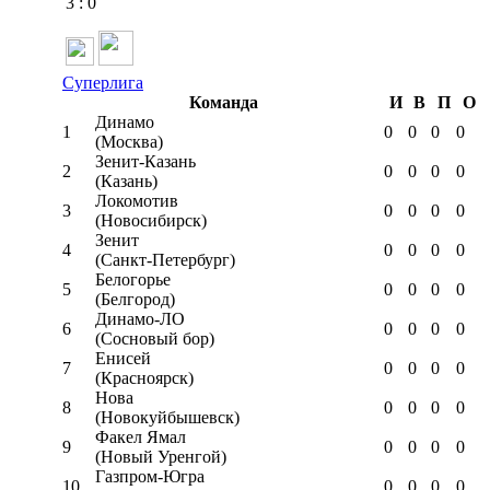
3
:
0
Суперлига
Команда
И
В
П
О
Динамо
1
0
0
0
0
(Москва)
Зенит-Казань
2
0
0
0
0
(Казань)
Локомотив
3
0
0
0
0
(Новосибирск)
Зенит
4
0
0
0
0
(Санкт-Петербург)
Белогорье
5
0
0
0
0
(Белгород)
Динамо-ЛО
6
0
0
0
0
(Сосновый бор)
Енисей
7
0
0
0
0
(Красноярск)
Нова
8
0
0
0
0
(Новокуйбышевск)
Факел Ямал
9
0
0
0
0
(Новый Уренгой)
Газпром-Югра
10
0
0
0
0