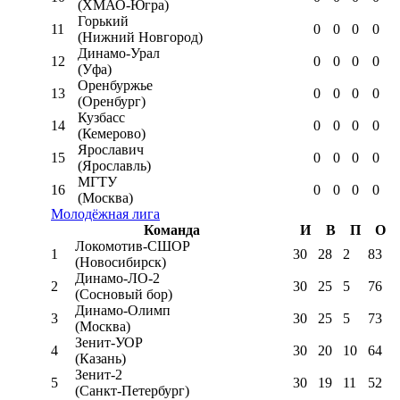
(ХМАО-Югра)
Горький
11
0
0
0
0
(Нижний Новгород)
Динамо-Урал
12
0
0
0
0
(Уфа)
Оренбуржье
13
0
0
0
0
(Оренбург)
Кузбасс
14
0
0
0
0
(Кемерово)
Ярославич
15
0
0
0
0
(Ярославль)
МГТУ
16
0
0
0
0
(Москва)
Молодёжная лига
Команда
И
В
П
О
Локомотив-CШОР
1
30
28
2
83
(Новосибирск)
Динамо-ЛО-2
2
30
25
5
76
(Сосновый бор)
Динамо-Олимп
3
30
25
5
73
(Москва)
Зенит-УОР
4
30
20
10
64
(Казань)
Зенит-2
5
30
19
11
52
(Санкт-Петербург)