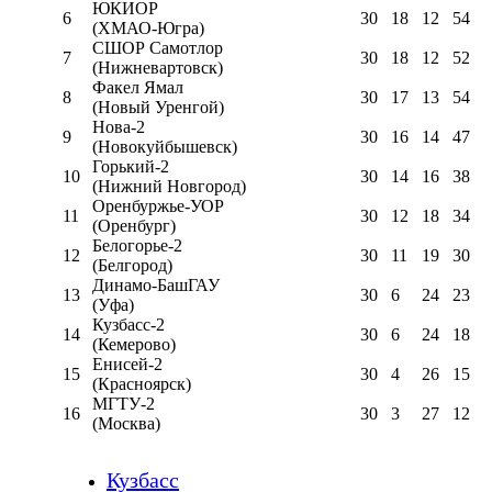
ЮКИОР
6
30
18
12
54
(ХМАО-Югра)
СШОР Самотлор
7
30
18
12
52
(Нижневартовск)
Факел Ямал
8
30
17
13
54
(Новый Уренгой)
Нова-2
9
30
16
14
47
(Новокуйбышевск)
Горький-2
10
30
14
16
38
(Нижний Новгород)
Оренбуржье-УОР
11
30
12
18
34
(Оренбург)
Белогорье-2
12
30
11
19
30
(Белгород)
Динамо-БашГАУ
13
30
6
24
23
(Уфа)
Кузбасс-2
14
30
6
24
18
(Кемерово)
Енисей-2
15
30
4
26
15
(Красноярск)
МГТУ-2
16
30
3
27
12
(Москва)
Кузбасс