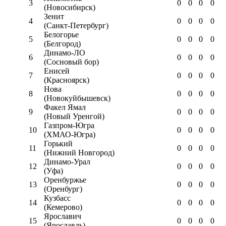
3
0
0
0
0
(Новосибирск)
Зенит
4
0
0
0
0
(Санкт-Петербург)
Белогорье
5
0
0
0
0
(Белгород)
Динамо-ЛО
6
0
0
0
0
(Сосновый бор)
Енисей
7
0
0
0
0
(Красноярск)
Нова
8
0
0
0
0
(Новокуйбышевск)
Факел Ямал
9
0
0
0
0
(Новый Уренгой)
Газпром-Югра
10
0
0
0
0
(ХМАО-Югра)
Горький
11
0
0
0
0
(Нижний Новгород)
Динамо-Урал
12
0
0
0
0
(Уфа)
Оренбуржье
13
0
0
0
0
(Оренбург)
Кузбасс
14
0
0
0
0
(Кемерово)
Ярославич
15
0
0
0
0
(Ярославль)