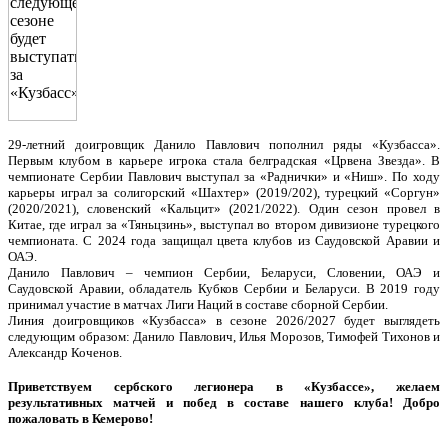
29-летний доигровщик Данило Павлович пополнил ряды «Кузбасса».
Первым клубом в карьере игрока стала белградская «Црвена Звезда». В
чемпионате Сербии Павлович выступал за «Раднички» и «Ниш». По ходу
карьеры играл за солигорский «Шахтер» (2019/202), турецкий «Соргун»
(2020/2021), словенский «Кальцит» (2021/2022). Один сезон провел в
Китае, где играл за «Тяньцзинь», выступал во втором дивизионе турецкого
чемпионата. С 2024 года защищал цвета клубов из Саудовской Аравии и
ОАЭ.
Данило Павлович – чемпион Сербии, Беларуси, Словении, ОАЭ и
Саудовской Аравии, обладатель Кубков Сербии и Беларуси. В 2019 году
принимал участие в матчах Лиги Наций в составе сборной Сербии.
Линия доигровщиков «Кузбасса» в сезоне 2026/2027 будет выглядеть
следующим образом: Данило Павлович, Илья Морозов, Тимофей Тихонов и
Александр Коченов.
Приветствуем сербского легионера в «Кузбассе», желаем
результативных матчей и побед в составе нашего клуба! Добро
пожаловать в Кемерово!