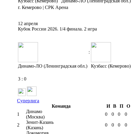
Кузбасс (Кемерово)
Динамо-ЛО (Ленинградская обл.)
г. Кемерово | СРК Арена
12 апреля
Кубок России 2026. 1/4 финала. 2 игра
:
Динамо-ЛО (Ленинградская обл.)
Кузбасс (Кемерово)
3
:
0
Суперлига
Команда
И
В
П
О
Динамо
1
0
0
0
0
(Москва)
Зенит-Казань
2
0
0
0
0
(Казань)
Локомотив