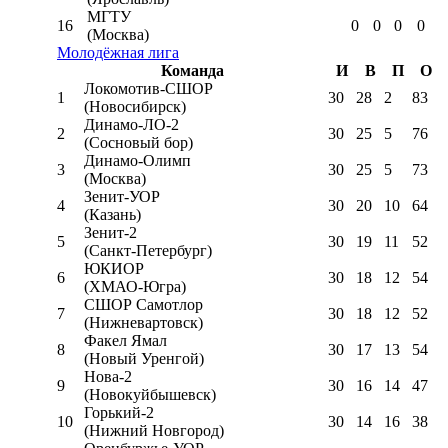
МГТУ
16
0
0
0
0
(Москва)
Молодёжная лига
Команда
И
В
П
О
Локомотив-CШОР
1
30
28
2
83
(Новосибирск)
Динамо-ЛО-2
2
30
25
5
76
(Сосновый бор)
Динамо-Олимп
3
30
25
5
73
(Москва)
Зенит-УОР
4
30
20
10
64
(Казань)
Зенит-2
5
30
19
11
52
(Санкт-Петербург)
ЮКИОР
6
30
18
12
54
(ХМАО-Югра)
СШОР Самотлор
7
30
18
12
52
(Нижневартовск)
Факел Ямал
8
30
17
13
54
(Новый Уренгой)
Нова-2
9
30
16
14
47
(Новокуйбышевск)
Горький-2
10
30
14
16
38
(Нижний Новгород)