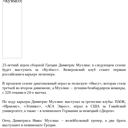
25-летний игрок сборной Греции Димитрис Мухлиас в следующем сезоне
будет выступать за «Кузбасс». Кемеровский клуб станет первым
российским в карьере легионера.
В прошлом сезоне диагональный играл за польскую «Нысу», которая стала
третьей во втором дивизионе, а Мухлиас – лучшим бомбардиром команды,
с 320 очками в 24-х матчах.
По ходу карьеры Димитрис Мухлиас выступал за греческие клубы: ПАОК,
«Ираклис», «Этникос», «АСА Эврос», играл в США за Гавайский
университет, а также – в чемпионате Германии за немецкий «Дюрен».
Отец Димитриса Никос Мухлиас – волейбольный тренер, а два брата
выступают в чемпионате Греции.