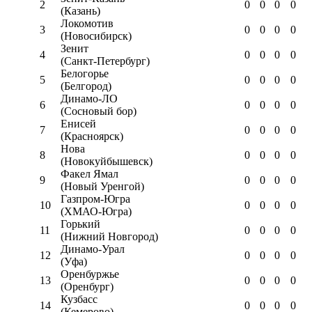
2
0
0
0
0
(Казань)
Локомотив
3
0
0
0
0
(Новосибирск)
Зенит
4
0
0
0
0
(Санкт-Петербург)
Белогорье
5
0
0
0
0
(Белгород)
Динамо-ЛО
6
0
0
0
0
(Сосновый бор)
Енисей
7
0
0
0
0
(Красноярск)
Нова
8
0
0
0
0
(Новокуйбышевск)
Факел Ямал
9
0
0
0
0
(Новый Уренгой)
Газпром-Югра
10
0
0
0
0
(ХМАО-Югра)
Горький
11
0
0
0
0
(Нижний Новгород)
Динамо-Урал
12
0
0
0
0
(Уфа)
Оренбуржье
13
0
0
0
0
(Оренбург)
Кузбасс
14
0
0
0
0
(Кемерово)