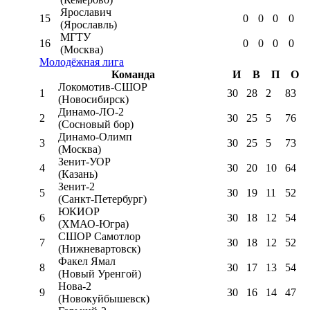
Ярославич
15
0
0
0
0
(Ярославль)
МГТУ
16
0
0
0
0
(Москва)
Молодёжная лига
Команда
И
В
П
О
Локомотив-CШОР
1
30
28
2
83
(Новосибирск)
Динамо-ЛО-2
2
30
25
5
76
(Сосновый бор)
Динамо-Олимп
3
30
25
5
73
(Москва)
Зенит-УОР
4
30
20
10
64
(Казань)
Зенит-2
5
30
19
11
52
(Санкт-Петербург)
ЮКИОР
6
30
18
12
54
(ХМАО-Югра)
СШОР Самотлор
7
30
18
12
52
(Нижневартовск)
Факел Ямал
8
30
17
13
54
(Новый Уренгой)
Нова-2
9
30
16
14
47
(Новокуйбышевск)