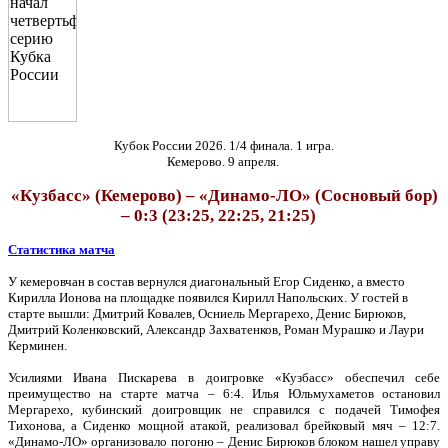
Кубок России 2026. 1/4 финала. 1 игра.
Кемерово. 9 апреля.
«Кузбасс» (Кемерово) – «Динамо-ЛО» (Сосновый бор)
– 0:3 (23:25, 22:25, 21:25)
Статистика матча
У кемеровчан в состав вернулся диагональный Егор Сиденко, а вместо
Кирилла Ионова на площадке появился Кирилл Напольских. У гостей в
старте вышли: Дмитрий Ковалев, Осниель Мергарехо, Денис Бирюков,
Дмитрий Коленковский, Александр Захватенков, Роман Мурашко и Лаури
Керминен.
Усилиями Ивана Пискарева в доигровке «Кузбасс» обеспечил себе
преимущество на старте матча – 6:4. Илья Юльмухаметов остановил
Мергарехо, кубинский доигровщик не справился с подачей Тимофея
Тихонова, а Сиденко мощной атакой, реализовал брейковый мяч – 12:7.
«Динамо-ЛО» организовало погоню – Денис Бирюков блоком нашел управу