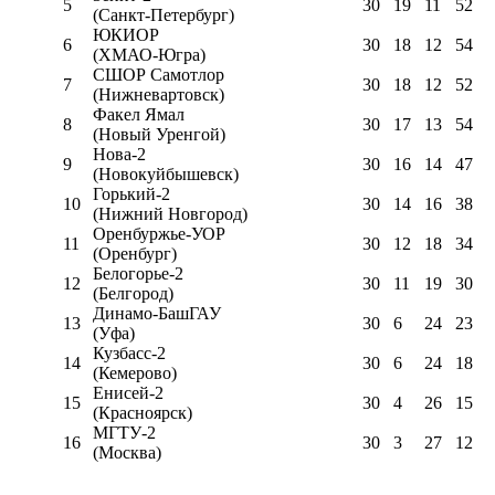
5
30
19
11
52
(Санкт-Петербург)
ЮКИОР
6
30
18
12
54
(ХМАО-Югра)
СШОР Самотлор
7
30
18
12
52
(Нижневартовск)
Факел Ямал
8
30
17
13
54
(Новый Уренгой)
Нова-2
9
30
16
14
47
(Новокуйбышевск)
Горький-2
10
30
14
16
38
(Нижний Новгород)
Оренбуржье-УОР
11
30
12
18
34
(Оренбург)
Белогорье-2
12
30
11
19
30
(Белгород)
Динамо-БашГАУ
13
30
6
24
23
(Уфа)
Кузбасс-2
14
30
6
24
18
(Кемерово)
Енисей-2
15
30
4
26
15
(Красноярск)
МГТУ-2
16
30
3
27
12
(Москва)