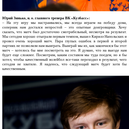
Юрий Зинько, и. о. главного тренера ВК «Кузбасс»:
– На эту игру мы настраивались, мы всегда играем на победу дома,
соперник нам достался непростой – это опытные доигровщики. Хочу
сказать, что матч был достаточно смотрибельный, несмотря на результат.
Мы сегодня хорошо отыграли первым темпом, вышел Кирилл Напольских и
провел очень хороший матч. Пара глупых ошибок в первой и второй
партиях не позволили нам выиграть. Выиграй мы их, как закончился бы этот
матч – хотелось бы мне посмотреть на это. Я думаю, что на выезде нам
будет еще сложнее. Посмотрим, каким составом мы туда поедем, но я бы
хотел, чтобы качественный волейбол все-таки переходил в результат, чего
сегодня не хватило. Я надеюсь, что следующий матч будет хотя бы
качественным.