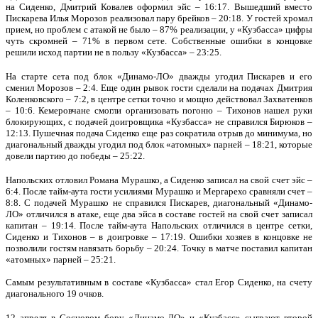
на Сиденко, Дмитрий Ковалев оформил эйс – 16:17. Вышедший вместо
Пискарева Илья Морозов реализовал пару брейков – 20:18. У гостей хромал
прием, но проблем с атакой не было – 87% реализации, у «Кузбасса» цифры
чуть скромней – 71% в первом сете. Собственные ошибки в концовке
решили исход партии не в пользу «Кузбасса» – 23:25.
На старте сета под блок «Динамо-ЛО» дважды угодил Пискарев и его
сменил Морозов – 2:4. Еще один рывок гости сделали на подачах Дмитрия
Коленковского – 7:2, в центре сетки точно и мощно действовал Захватенков
– 10:6. Кемеровчане смогли организовать погоню – Тихонов нашел руки
блокирующих, с подачей доигровщика «Кузбасса» не справился Бирюков –
12:13. Пушечная подача Сиденко еще раз сократила отрыв до минимума, но
диагональный дважды угодил под блок «атомных» парней – 18:21, которые
довели партию до победы – 25:22.
Напольских отловил Романа Мурашко, а Сиденко записал на свой счет эйс –
6:4. После тайм-аута гости усилиями Мурашко и Мергарехо сравняли счет –
8:8. С подачей Мурашко не справился Пискарев, диагональный «Динамо-
ЛО» отличился в атаке, еще два эйса в составе гостей на свой счет записал
капитан – 19:14. После тайм-аута Напольских отличился в центре сетки,
Сиденко и Тихонов – в доигровке – 17:19. Ошибки хозяев в концовке не
позволили гостям навязать борьбу – 20:24. Точку в матче поставил капитан
«атомных» парней – 25:21.
Самым результативным в составе «Кузбасса» стал Егор Сиденко, на счету
диагонального 19 очков.
12 апреля в Сосновом бору «Динамо-ЛО» и «Кузбасс» сыграют второй