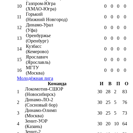
Газпром-Югра
10
0
0
0
0
(ХМАО-Югра)
Горький
11
0
0
0
0
(Нижний Новгород)
Динамо-Урал
12
0
0
0
0
(Уфа)
Оренбуржье
13
0
0
0
0
(Оренбург)
Кузбасс
14
0
0
0
0
(Кемерово)
Ярославич
15
0
0
0
0
(Ярославль)
МГТУ
16
0
0
0
0
(Москва)
Молодёжная лига
Команда
И
В
П
О
Локомотив-CШОР
1
30
28
2
83
(Новосибирск)
Динамо-ЛО-2
2
30
25
5
76
(Сосновый бор)
Динамо-Олимп
3
30
25
5
73
(Москва)
Зенит-УОР
4
30
20
10
64
(Казань)
Зенит-2