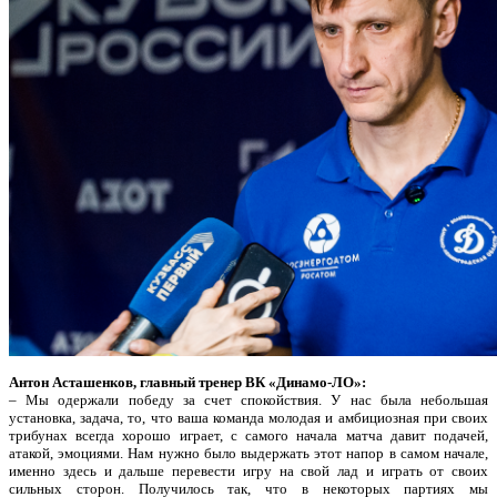
Антон Асташенков, главный тренер ВК «Динамо-ЛО»:
– Мы одержали победу за счет спокойствия. У нас была небольшая
установка, задача, то, что ваша команда молодая и амбициозная при своих
трибунах всегда хорошо играет, с самого начала матча давит подачей,
атакой, эмоциями. Нам нужно было выдержать этот напор в самом начале,
именно здесь и дальше перевести игру на свой лад и играть от своих
сильных сторон. Получилось так, что в некоторых партиях мы