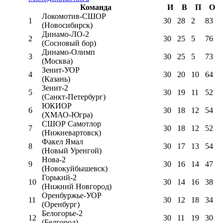
Команда
И
В
П
О
Локомотив-CШОР
1
30
28
2
83
(Новосибирск)
Динамо-ЛО-2
2
30
25
5
76
(Сосновый бор)
Динамо-Олимп
3
30
25
5
73
(Москва)
Зенит-УОР
4
30
20
10
64
(Казань)
Зенит-2
5
30
19
11
52
(Санкт-Петербург)
ЮКИОР
6
30
18
12
54
(ХМАО-Югра)
СШОР Самотлор
7
30
18
12
52
(Нижневартовск)
Факел Ямал
8
30
17
13
54
(Новый Уренгой)
Нова-2
9
30
16
14
47
(Новокуйбышевск)
Горький-2
10
30
14
16
38
(Нижний Новгород)
Оренбуржье-УОР
11
30
12
18
34
(Оренбург)
Белогорье-2
12
30
11
19
30
(Белгород)