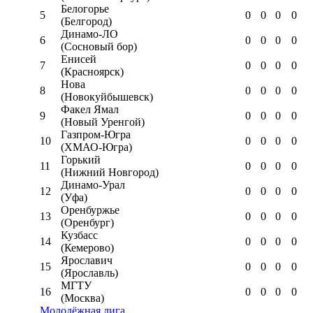
Белогорье
5
0
0
0
0
(Белгород)
Динамо-ЛО
6
0
0
0
0
(Сосновый бор)
Енисей
7
0
0
0
0
(Красноярск)
Нова
8
0
0
0
0
(Новокуйбышевск)
Факел Ямал
9
0
0
0
0
(Новый Уренгой)
Газпром-Югра
10
0
0
0
0
(ХМАО-Югра)
Горький
11
0
0
0
0
(Нижний Новгород)
Динамо-Урал
12
0
0
0
0
(Уфа)
Оренбуржье
13
0
0
0
0
(Оренбург)
Кузбасс
14
0
0
0
0
(Кемерово)
Ярославич
15
0
0
0
0
(Ярославль)
МГТУ
16
0
0
0
0
(Москва)
Молодёжная лига