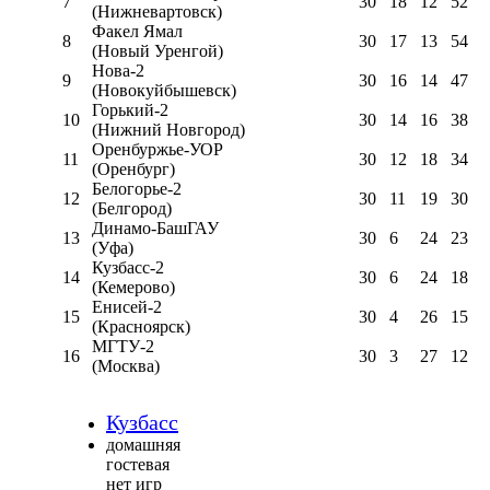
7
30
18
12
52
(Нижневартовск)
Факел Ямал
8
30
17
13
54
(Новый Уренгой)
Нова-2
9
30
16
14
47
(Новокуйбышевск)
Горький-2
10
30
14
16
38
(Нижний Новгород)
Оренбуржье-УОР
11
30
12
18
34
(Оренбург)
Белогорье-2
12
30
11
19
30
(Белгород)
Динамо-БашГАУ
13
30
6
24
23
(Уфа)
Кузбасс-2
14
30
6
24
18
(Кемерово)
Енисей-2
15
30
4
26
15
(Красноярск)
МГТУ-2
16
30
3
27
12
(Москва)
Кузбасс
домашняя
гостевая
нет игр