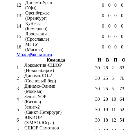
Динамо-Урал
12
0
0
0
0
(Уфа)
Оренбуржье
13
0
0
0
0
(Оренбург)
Кузбасс
14
0
0
0
0
(Кемерово)
Ярославич
15
0
0
0
0
(Ярославль)
МГТУ
16
0
0
0
0
(Москва)
Молодёжная лига
Команда
И
В
П
О
Локомотив-CШОР
1
30
28
2
83
(Новосибирск)
Динамо-ЛО-2
2
30
25
5
76
(Сосновый бор)
Динамо-Олимп
3
30
25
5
73
(Москва)
Зенит-УОР
4
30
20
10
64
(Казань)
Зенит-2
5
30
19
11
52
(Санкт-Петербург)
ЮКИОР
6
30
18
12
54
(ХМАО-Югра)
СШОР Самотлор