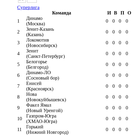
Суперлига
Команда
И
В
П
О
Динамо
1
0
0
0
0
(Москва)
Зенит-Казань
2
0
0
0
0
(Казань)
Локомотив
3
0
0
0
0
(Новосибирск)
Зенит
4
0
0
0
0
(Санкт-Петербург)
Белогорье
5
0
0
0
0
(Белгород)
Динамо-ЛО
6
0
0
0
0
(Сосновый бор)
Енисей
7
0
0
0
0
(Красноярск)
Нова
8
0
0
0
0
(Новокуйбышевск)
Факел Ямал
9
0
0
0
0
(Новый Уренгой)
Газпром-Югра
10
0
0
0
0
(ХМАО-Югра)
Горький
11
0
0
0
0
(Нижний Новгород)