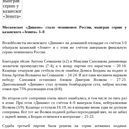
Московское «Динамо» стало чемпионом России, выиграв серию у
казанского «Зенита» 3–0
Волейболисты московского «Динамо» на домашней площадке со счётом 3:0
обыграли казанский «Зенит» и с этим же счётом завершили финальную
серию чемпионата России.
Благодаря эйсам Антона Семышева (х2) и Максима Сапожкова динамовцы
захватили преимущество (7:4), а к концу партии его нарастили – 20:16.
Казанцы отыграли два сетбола после ошибки Дениса Богдана на подаче и
блока Артёма Вольвича на Семышеве – 24:24. И всё-таки москвичи вырвали
победу: Сапожков остановил блоком Дмитрия Волкова – 27:25.
Диагональный «Динамо» стал лучшим бомбардиром сета, набрав восемь
очков при 75% реализации атак (6/8).
Во втором сете соперники очень много ошибались, в том числе по пять раз
в атаке. При этом «Динамо» со счётом 4–0 выиграло блок, нейтрализовав
Волкова (3/9). Казанцы уступали 16:19, но в концовке вновь едва не догнали
соперника. Всё тот же Волков подачей добыл переходящий мяч, но не забил
с задней линии, а Богдан отличился в контратаке – 25:23.
Судьба третьей партии была решена на серии затяжных подачах