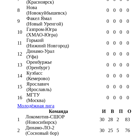
(Красноярск)
Нова
8
0
0
0
0
(Новокуйбышевск)
Факел Ямал
9
0
0
0
0
(Новый Уренгой)
Газпром-Югра
10
0
0
0
0
(ХМАО-Югра)
Горький
11
0
0
0
0
(Нижний Новгород)
Динамо-Урал
12
0
0
0
0
(Уфа)
Оренбуржье
13
0
0
0
0
(Оренбург)
Кузбасс
14
0
0
0
0
(Кемерово)
Ярославич
15
0
0
0
0
(Ярославль)
МГТУ
16
0
0
0
0
(Москва)
Молодёжная лига
Команда
И
В
П
О
Локомотив-CШОР
1
30
28
2
83
(Новосибирск)
Динамо-ЛО-2
2
30
25
5
76
(Сосновый бор)