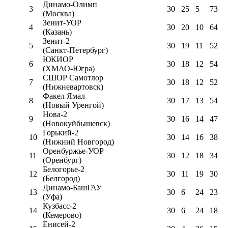
Динамо-Олимп
3
30
25
5
73
(Москва)
Зенит-УОР
4
30
20
10
64
(Казань)
Зенит-2
5
30
19
11
52
(Санкт-Петербург)
ЮКИОР
6
30
18
12
54
(ХМАО-Югра)
СШОР Самотлор
7
30
18
12
52
(Нижневартовск)
Факел Ямал
8
30
17
13
54
(Новый Уренгой)
Нова-2
9
30
16
14
47
(Новокуйбышевск)
Горький-2
10
30
14
16
38
(Нижний Новгород)
Оренбуржье-УОР
11
30
12
18
34
(Оренбург)
Белогорье-2
12
30
11
19
30
(Белгород)
Динамо-БашГАУ
13
30
6
24
23
(Уфа)
Кузбасс-2
14
30
6
24
18
(Кемерово)
Енисей-2