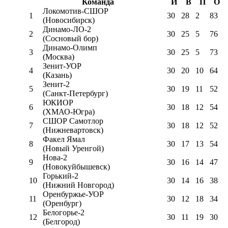
Команда
И
В
П
О
Локомотив-CШОР
1
30
28
2
83
(Новосибирск)
Динамо-ЛО-2
2
30
25
5
76
(Сосновый бор)
Динамо-Олимп
3
30
25
5
73
(Москва)
Зенит-УОР
4
30
20
10
64
(Казань)
Зенит-2
5
30
19
11
52
(Санкт-Петербург)
ЮКИОР
6
30
18
12
54
(ХМАО-Югра)
СШОР Самотлор
7
30
18
12
52
(Нижневартовск)
Факел Ямал
8
30
17
13
54
(Новый Уренгой)
Нова-2
9
30
16
14
47
(Новокуйбышевск)
Горький-2
10
30
14
16
38
(Нижний Новгород)
Оренбуржье-УОР
11
30
12
18
34
(Оренбург)
Белогорье-2
12
30
11
19
30
(Белгород)