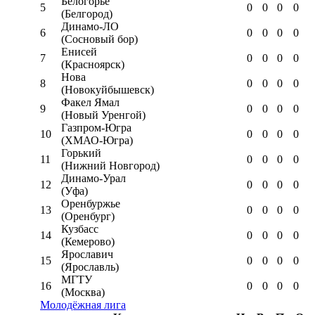
Белогорье
5
0
0
0
0
(Белгород)
Динамо-ЛО
6
0
0
0
0
(Сосновый бор)
Енисей
7
0
0
0
0
(Красноярск)
Нова
8
0
0
0
0
(Новокуйбышевск)
Факел Ямал
9
0
0
0
0
(Новый Уренгой)
Газпром-Югра
10
0
0
0
0
(ХМАО-Югра)
Горький
11
0
0
0
0
(Нижний Новгород)
Динамо-Урал
12
0
0
0
0
(Уфа)
Оренбуржье
13
0
0
0
0
(Оренбург)
Кузбасс
14
0
0
0
0
(Кемерово)
Ярославич
15
0
0
0
0
(Ярославль)
МГТУ
16
0
0
0
0
(Москва)
Молодёжная лига