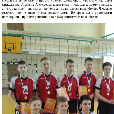
слушать я ее не стал и просто убежал. Следующим уроком у нас была
физкультура. Людмила Алексеевна зашла в зал и подошла к моему учителю,
а потом ко мне и спросила – не хочу ли я заниматься волейболом. Я честно
ответил, что не знаю, и дал контакт мамы. Вечером мы c родителями
поговорили и приняли решение, что я буду заниматься волейболом.