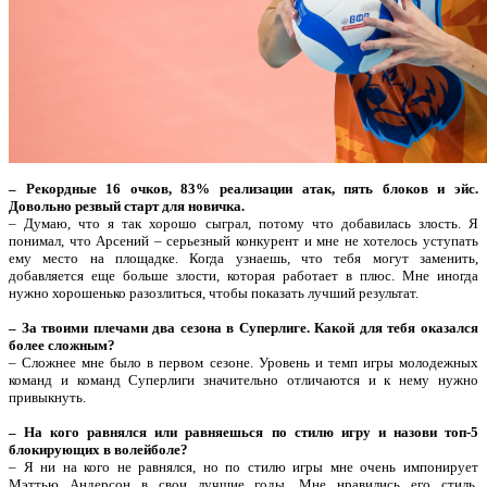
– Рекордные 16 очков, 83% реализации атак, пять блоков и эйс.
Довольно резвый старт для новичка.
– Думаю, что я так хорошо сыграл, потому что добавилась злость. Я
понимал, что Арсений – серьезный конкурент и мне не хотелось уступать
ему место на площадке. Когда узнаешь, что тебя могут заменить,
добавляется еще больше злости, которая работает в плюс. Мне иногда
нужно хорошенько разозлиться, чтобы показать лучший результат.
– За твоими плечами два сезона в Суперлиге. Какой для тебя оказался
более сложным?
– Сложнее мне было в первом сезоне. Уровень и темп игры молодежных
команд и команд Суперлиги значительно отличаются и к нему нужно
привыкнуть.
– На кого равнялся или равняешься по стилю игру и назови топ-5
блокирующих в волейболе?
– Я ни на кого не равнялся, но по стилю игры мне очень импонирует
Мэттью Андерсон в свои лучшие годы. Мне нравились его стиль,