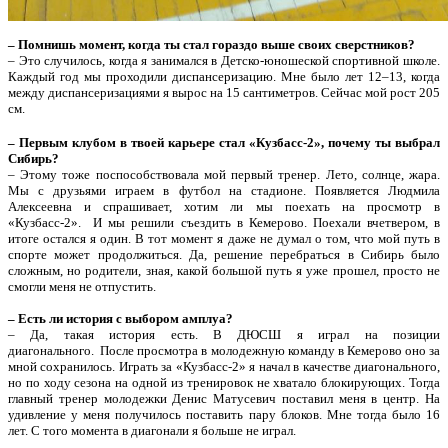
– Помнишь момент, когда ты стал гораздо выше своих сверстников?
– Это случилось, когда я занимался в Детско-юношеской спортивной школе.
Каждый год мы проходили диспансеризацию. Мне было лет 12–13, когда
между диспансеризациями я вырос на 15 сантиметров. Сейчас мой рост 205
см.
– Первым клубом в твоей карьере стал «Кузбасс-2», почему ты выбрал
Сибирь?
– Этому тоже поспособствовала мой первый тренер. Лето, солнце, жара.
Мы с друзьями играем в футбол на стадионе. Появляется Людмила
Алексеевна и спрашивает, хотим ли мы поехать на просмотр в
«Кузбасс-2». И мы решили съездить в Кемерово. Поехали вчетвером, в
итоге остался я один. В тот момент я даже не думал о том, что мой путь в
спорте может продолжиться. Да, решение перебраться в Сибирь было
сложным, но родители, зная, какой большой путь я уже прошел, просто не
смогли меня не отпустить.
– Есть ли история с выбором амплуа?
– Да, такая история есть. В ДЮСШ я играл на позиции
диагонального. После просмотра в молодежную команду в Кемерово оно за
мной сохранилось. Играть за «Кузбасс-2» я начал в качестве диагонального,
но по ходу сезона на одной из тренировок не хватало блокирующих. Тогда
главный тренер молодежки Денис Матусевич поставил меня в центр. На
удивление у меня получилось поставить пару блоков. Мне тогда было 16
лет. С того момента в диагонали я больше не играл.