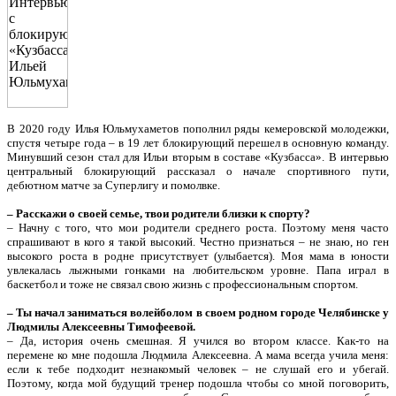
В 2020 году Илья Юльмухаметов пополнил ряды кемеровской молодежки,
спустя четыре года – в 19 лет блокирующий перешел в основную команду.
Минувший сезон стал для Ильи вторым в составе «Кузбасса». В интервью
центральный блокирующий рассказал о начале спортивного пути,
дебютном матче за Суперлигу и помолвке.
– Расскажи о своей семье, твои родители близки к спорту?
– Начну с того, что мои родители среднего роста. Поэтому меня часто
спрашивают в кого я такой высокий. Честно признаться – не знаю, но ген
высокого роста в родне присутствует (улыбается). Моя мама в юности
увлекалась лыжными гонками на любительском уровне. Папа играл в
баскетбол и тоже не связал свою жизнь с профессиональным спортом.
– Ты начал заниматься волейболом в своем родном городе Челябинске у
Людмилы Алексеевны Тимофеевой.
– Да, история очень смешная. Я учился во втором классе. Как-то на
перемене ко мне подошла Людмила Алексеевна. А мама всегда учила меня:
если к тебе подходит незнакомый человек – не слушай его и убегай.
Поэтому, когда мой будущий тренер подошла чтобы со мной поговорить,