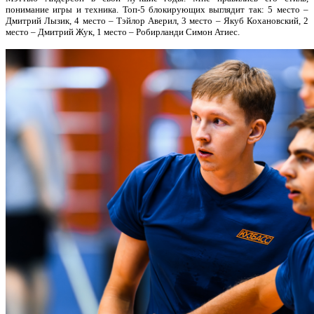
понимание игры и техника. Топ-5 блокирующих выглядит так: 5 место –
Дмитрий Лызик, 4 место – Тэйлор Аверил, 3 место – Якуб Кохановский, 2
место – Дмитрий Жук, 1 место – Робирланди Симон Атиес.