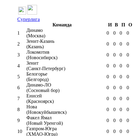
Суперлига
Команда
И
В
П
О
Динамо
1
0
0
0
0
(Москва)
Зенит-Казань
2
0
0
0
0
(Казань)
Локомотив
3
0
0
0
0
(Новосибирск)
Зенит
4
0
0
0
0
(Санкт-Петербург)
Белогорье
5
0
0
0
0
(Белгород)
Динамо-ЛО
6
0
0
0
0
(Сосновый бор)
Енисей
7
0
0
0
0
(Красноярск)
Нова
8
0
0
0
0
(Новокуйбышевск)
Факел Ямал
9
0
0
0
0
(Новый Уренгой)
Газпром-Югра
10
0
0
0
0
(ХМАО-Югра)