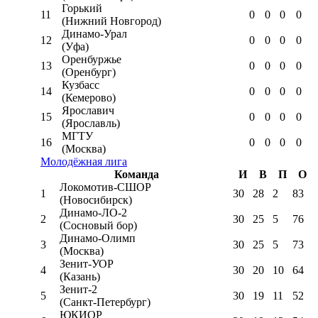
Горький
11
0
0
0
0
(Нижний Новгород)
Динамо-Урал
12
0
0
0
0
(Уфа)
Оренбуржье
13
0
0
0
0
(Оренбург)
Кузбасс
14
0
0
0
0
(Кемерово)
Ярославич
15
0
0
0
0
(Ярославль)
МГТУ
16
0
0
0
0
(Москва)
Молодёжная лига
Команда
И
В
П
О
Локомотив-CШОР
1
30
28
2
83
(Новосибирск)
Динамо-ЛО-2
2
30
25
5
76
(Сосновый бор)
Динамо-Олимп
3
30
25
5
73
(Москва)
Зенит-УОР
4
30
20
10
64
(Казань)
Зенит-2
5
30
19
11
52
(Санкт-Петербург)
ЮКИОР