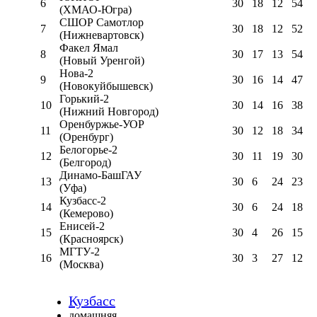
6
30
18
12
54
(ХМАО-Югра)
СШОР Самотлор
7
30
18
12
52
(Нижневартовск)
Факел Ямал
8
30
17
13
54
(Новый Уренгой)
Нова-2
9
30
16
14
47
(Новокуйбышевск)
Горький-2
10
30
14
16
38
(Нижний Новгород)
Оренбуржье-УОР
11
30
12
18
34
(Оренбург)
Белогорье-2
12
30
11
19
30
(Белгород)
Динамо-БашГАУ
13
30
6
24
23
(Уфа)
Кузбасс-2
14
30
6
24
18
(Кемерово)
Енисей-2
15
30
4
26
15
(Красноярск)
МГТУ-2
16
30
3
27
12
(Москва)
Кузбасс
домашняя