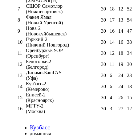
(ХМАО-Югра)
СШОР Самотлор
7
30
18
12
52
(Нижневартовск)
Факел Ямал
8
30
17
13
54
(Новый Уренгой)
Нова-2
9
30
16
14
47
(Новокуйбышевск)
Горький-2
10
30
14
16
38
(Нижний Новгород)
Оренбуржье-УОР
11
30
12
18
34
(Оренбург)
Белогорье-2
12
30
11
19
30
(Белгород)
Динамо-БашГАУ
13
30
6
24
23
(Уфа)
Кузбасс-2
14
30
6
24
18
(Кемерово)
Енисей-2
15
30
4
26
15
(Красноярск)
МГТУ-2
16
30
3
27
12
(Москва)
Кузбасс
домашняя