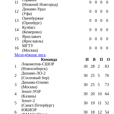
11
0
0
0
0
(Нижний Новгород)
Динамо-Урал
12
0
0
0
0
(Уфа)
Оренбуржье
13
0
0
0
0
(Оренбург)
Кузбасс
14
0
0
0
0
(Кемерово)
Ярославич
15
0
0
0
0
(Ярославль)
МГТУ
16
0
0
0
0
(Москва)
Молодёжная лига
Команда
И
В
П
О
Локомотив-CШОР
1
30
28
2
83
(Новосибирск)
Динамо-ЛО-2
2
30
25
5
76
(Сосновый бор)
Динамо-Олимп
3
30
25
5
73
(Москва)
Зенит-УОР
4
30
20
10
64
(Казань)
Зенит-2
5
30
19
11
52
(Санкт-Петербург)
ЮКИОР
6
30
18
12
54