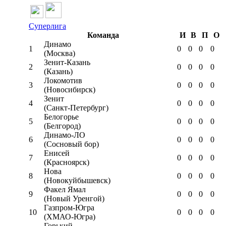
Суперлига
Команда
И
В
П
О
Динамо
1
0
0
0
0
(Москва)
Зенит-Казань
2
0
0
0
0
(Казань)
Локомотив
3
0
0
0
0
(Новосибирск)
Зенит
4
0
0
0
0
(Санкт-Петербург)
Белогорье
5
0
0
0
0
(Белгород)
Динамо-ЛО
6
0
0
0
0
(Сосновый бор)
Енисей
7
0
0
0
0
(Красноярск)
Нова
8
0
0
0
0
(Новокуйбышевск)
Факел Ямал
9
0
0
0
0
(Новый Уренгой)
Газпром-Югра
10
0
0
0
0
(ХМАО-Югра)
Горький