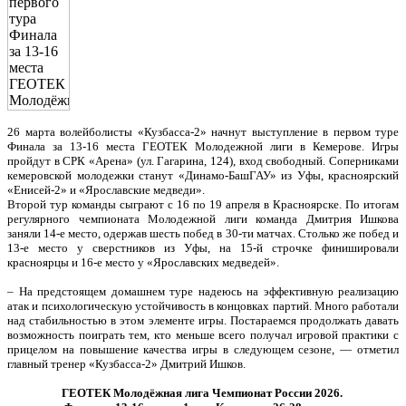
26 марта волейболисты «Кузбасса-2» начнут выступление в первом туре
Финала за 13-16 места ГЕОТЕК Молодежной лиги в Кемерове. Игры
пройдут в СРК «Арена» (ул. Гагарина, 124), вход свободный. Соперниками
кемеровской молодежки станут «Динамо-БашГАУ» из Уфы, красноярский
«Енисей-2» и «Ярославские медведи».
Второй тур команды сыграют с 16 по 19 апреля в Красноярске. По итогам
регулярного чемпионата Молодежной лиги команда Дмитрия Ишкова
заняли 14-е место, одержав шесть побед в 30-ти матчах. Столько же побед и
13-е место у сверстников из Уфы, на 15-й строчке финишировали
красноярцы и 16-е место у «Ярославских медведей».
– На предстоящем домашнем туре надеюсь на эффективную реализацию
атак и психологическую устойчивость в концовках партий. Много работали
над стабильностью в этом элементе игры. Постараемся продолжать давать
возможность поиграть тем, кто меньше всего получал игровой практики с
прицелом на повышение качества игры в следующем сезоне, — отметил
главный тренер «Кузбасса-2» Дмитрий Ишков.
ГЕОТЕК Молодёжная лига Чемпионат России 2026.