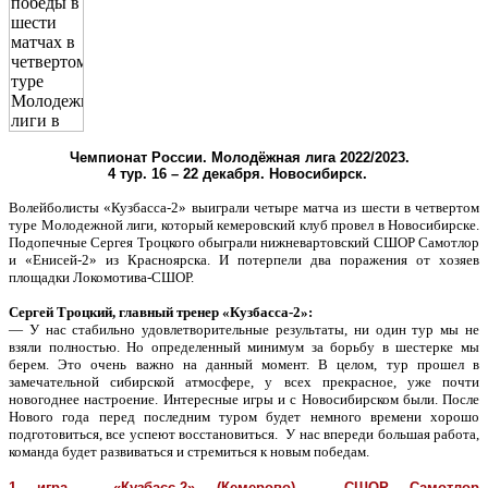
Чемпионат России. Молодёжная лига 2022/2023.
4 тур. 16 – 22 декабря. Новосибирск.
Волейболисты «Кузбасса-2» выиграли четыре матча из шести в четвертом
туре Молодежной лиги, который кемеровский клуб провел в Новосибирске.
Подопечные Сергея Троцкого обыграли нижневартовский СШОР Самотлор
и «Енисей-2» из Красноярска. И потерпели два поражения от хозяев
площадки Локомотива-СШОР.
Сергей Троцкий, главный тренер «Кузбасса-2»:
— У нас стабильно удовлетворительные результаты, ни один тур мы не
взяли полностью. Но определенный минимум за борьбу в шестерке мы
берем. Это очень важно на данный момент. В целом, тур прошел в
замечательной сибирской атмосфере, у всех прекрасное, уже почти
новогоднее настроение. Интересные игры и с Новосибирском были. После
Нового года перед последним туром будет немного времени хорошо
подготовиться, все успеют восстановиться. У нас впереди большая работа,
команда будет развиваться и стремиться к новым победам.
1 игра - «Кузбасс-2» (Кемерово) – СШОР Самотлор