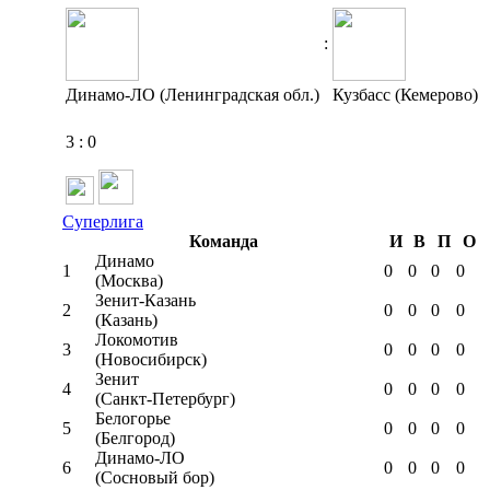
:
Динамо-ЛО (Ленинградская обл.)
Кузбасс (Кемерово)
3
:
0
Суперлига
Команда
И
В
П
О
Динамо
1
0
0
0
0
(Москва)
Зенит-Казань
2
0
0
0
0
(Казань)
Локомотив
3
0
0
0
0
(Новосибирск)
Зенит
4
0
0
0
0
(Санкт-Петербург)
Белогорье
5
0
0
0
0
(Белгород)
Динамо-ЛО
6
0
0
0
0
(Сосновый бор)