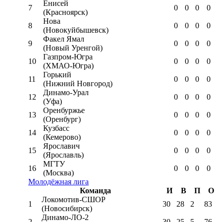
Енисей
7
0
0
0
0
(Красноярск)
Нова
8
0
0
0
0
(Новокуйбышевск)
Факел Ямал
9
0
0
0
0
(Новый Уренгой)
Газпром-Югра
10
0
0
0
0
(ХМАО-Югра)
Горький
11
0
0
0
0
(Нижний Новгород)
Динамо-Урал
12
0
0
0
0
(Уфа)
Оренбуржье
13
0
0
0
0
(Оренбург)
Кузбасс
14
0
0
0
0
(Кемерово)
Ярославич
15
0
0
0
0
(Ярославль)
МГТУ
16
0
0
0
0
(Москва)
Молодёжная лига
Команда
И
В
П
О
Локомотив-CШОР
1
30
28
2
83
(Новосибирск)
Динамо-ЛО-2
2
30
25
5
76