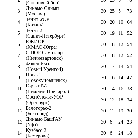
(Сосновый бор)
Динамо-Олимп
3
30
25
5
73
(Москва)
Зенит-УОР
4
30
20
10
64
(Казань)
Зенит-2
5
30
19
11
52
(Санкт-Петербург)
ЮКИОР
6
30
18
12
54
(ХМАО-Югра)
СШОР Самотлор
7
30
18
12
52
(Нижневартовск)
Факел Ямал
8
30
17
13
54
(Новый Уренгой)
Нова-2
9
30
16
14
47
(Новокуйбышевск)
Горький-2
10
30
14
16
38
(Нижний Новгород)
Оренбуржье-УОР
11
30
12
18
34
(Оренбург)
Белогорье-2
12
30
11
19
30
(Белгород)
Динамо-БашГАУ
13
30
6
24
23
(Уфа)
Кузбасс-2
14
30
6
24
18
(Кемерово)