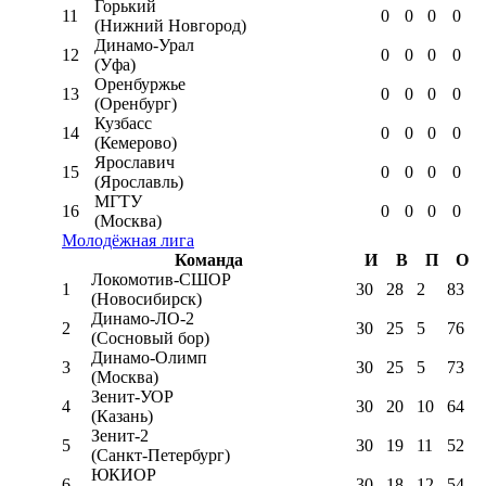
Горький
11
0
0
0
0
(Нижний Новгород)
Динамо-Урал
12
0
0
0
0
(Уфа)
Оренбуржье
13
0
0
0
0
(Оренбург)
Кузбасс
14
0
0
0
0
(Кемерово)
Ярославич
15
0
0
0
0
(Ярославль)
МГТУ
16
0
0
0
0
(Москва)
Молодёжная лига
Команда
И
В
П
О
Локомотив-CШОР
1
30
28
2
83
(Новосибирск)
Динамо-ЛО-2
2
30
25
5
76
(Сосновый бор)
Динамо-Олимп
3
30
25
5
73
(Москва)
Зенит-УОР
4
30
20
10
64
(Казань)
Зенит-2
5
30
19
11
52
(Санкт-Петербург)
ЮКИОР
6
30
18
12
54