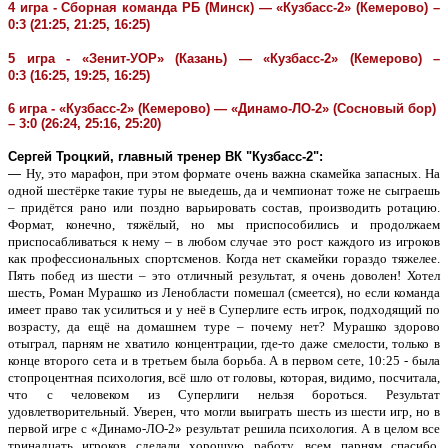
4 игра - Сборная команда РБ (Минск) — «Кузбасс-2» (Кемерово) –
0:3 (21:25, 21:25, 16:25)
5 игра - «Зенит-УОР» (Казань) — «Кузбасс-2» (Кемерово) –
0:3 (16:25, 19:25, 16:25)
6 игра - «Кузбасс-2» (Кемерово) — «Динамо-ЛО-2» (Сосновый бор)
– 3:0 (26:24, 25:16, 25:20)
Сергей Троцкий, главный тренер ВК "Кузбасс-2":
—
Ну, это марафон, при этом формате очень важна скамейка запасных. На
одной шестёрке такие туры не выедешь, да и чемпионат тоже не сыграешь
– придётся рано или поздно варьировать состав, производить ротацию.
Формат, конечно, тяжёлый, но мы приспособились и продолжаем
приспосабливаться к нему – в любом случае это рост каждого из игроков
как профессиональных спортсменов. Когда нет скамейки гораздо тяжелее.
Пять побед из шести – это отличный результат, я очень доволен! Хотел
шесть, Роман Мурашко из Ленобласти помешал (смеется), но если команда
имеет право так усилиться и у неё в Суперлиге есть игрок, подходящий по
возрасту, да ещё на домашнем туре – почему нет? Мурашко здорово
отыграл, парням не хватило концентрации, где-то даже смелости, только в
конце второго сета и в третьем была борьба. А в первом сете, 10:25 - была
стопроцентная психология, всё шло от головы, которая, видимо, посчитала,
что с человеком из Суперлиги нельзя бороться.
Результат
удовлетворительный. Уверен, что могли выиграть шесть из шести игр, но в
первой игре с «Динамо-ЛО-2» результат решила психология. А в целом все
тринадцать игроков сделали хорошую работу, всем парням спасибо,