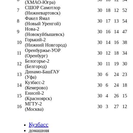
(ХМАО-Югра)
СШОР Самотлор
7
30
18
12
52
(Нижневартовск)
Факел Ямал
8
30
17
13
54
(Новый Уренгой)
Нова-2
9
30
16
14
47
(Новокуйбышевск)
Горький-2
10
30
14
16
38
(Нижний Новгород)
Оренбуржье-УОР
11
30
12
18
34
(Оренбург)
Белогорье-2
12
30
11
19
30
(Белгород)
Динамо-БашГАУ
13
30
6
24
23
(Уфа)
Кузбасс-2
14
30
6
24
18
(Кемерово)
Енисей-2
15
30
4
26
15
(Красноярск)
МГТУ-2
16
30
3
27
12
(Москва)
Кузбасс
домашняя