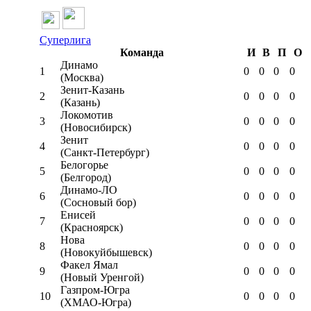
Суперлига
Команда
И
В
П
О
Динамо
1
0
0
0
0
(Москва)
Зенит-Казань
2
0
0
0
0
(Казань)
Локомотив
3
0
0
0
0
(Новосибирск)
Зенит
4
0
0
0
0
(Санкт-Петербург)
Белогорье
5
0
0
0
0
(Белгород)
Динамо-ЛО
6
0
0
0
0
(Сосновый бор)
Енисей
7
0
0
0
0
(Красноярск)
Нова
8
0
0
0
0
(Новокуйбышевск)
Факел Ямал
9
0
0
0
0
(Новый Уренгой)
Газпром-Югра
10
0
0
0
0
(ХМАО-Югра)