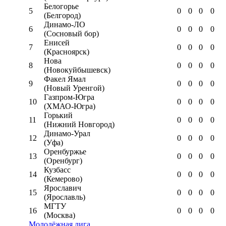
Белогорье
5
0
0
0
0
(Белгород)
Динамо-ЛО
6
0
0
0
0
(Сосновый бор)
Енисей
7
0
0
0
0
(Красноярск)
Нова
8
0
0
0
0
(Новокуйбышевск)
Факел Ямал
9
0
0
0
0
(Новый Уренгой)
Газпром-Югра
10
0
0
0
0
(ХМАО-Югра)
Горький
11
0
0
0
0
(Нижний Новгород)
Динамо-Урал
12
0
0
0
0
(Уфа)
Оренбуржье
13
0
0
0
0
(Оренбург)
Кузбасс
14
0
0
0
0
(Кемерово)
Ярославич
15
0
0
0
0
(Ярославль)
МГТУ
16
0
0
0
0
(Москва)
Молодёжная лига