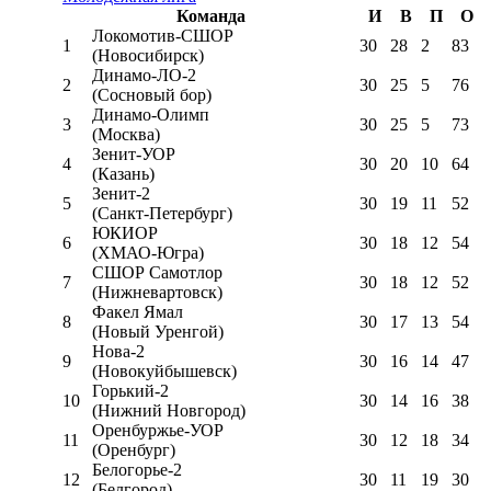
Команда
И
В
П
О
Локомотив-CШОР
1
30
28
2
83
(Новосибирск)
Динамо-ЛО-2
2
30
25
5
76
(Сосновый бор)
Динамо-Олимп
3
30
25
5
73
(Москва)
Зенит-УОР
4
30
20
10
64
(Казань)
Зенит-2
5
30
19
11
52
(Санкт-Петербург)
ЮКИОР
6
30
18
12
54
(ХМАО-Югра)
СШОР Самотлор
7
30
18
12
52
(Нижневартовск)
Факел Ямал
8
30
17
13
54
(Новый Уренгой)
Нова-2
9
30
16
14
47
(Новокуйбышевск)
Горький-2
10
30
14
16
38
(Нижний Новгород)
Оренбуржье-УОР
11
30
12
18
34
(Оренбург)
Белогорье-2
12
30
11
19
30
(Белгород)