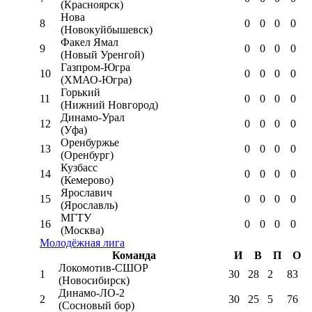
(Красноярск)
Нова
8
0
0
0
0
(Новокуйбышевск)
Факел Ямал
9
0
0
0
0
(Новый Уренгой)
Газпром-Югра
10
0
0
0
0
(ХМАО-Югра)
Горький
11
0
0
0
0
(Нижний Новгород)
Динамо-Урал
12
0
0
0
0
(Уфа)
Оренбуржье
13
0
0
0
0
(Оренбург)
Кузбасс
14
0
0
0
0
(Кемерово)
Ярославич
15
0
0
0
0
(Ярославль)
МГТУ
16
0
0
0
0
(Москва)
Молодёжная лига
Команда
И
В
П
О
Локомотив-CШОР
1
30
28
2
83
(Новосибирск)
Динамо-ЛО-2
2
30
25
5
76
(Сосновый бор)