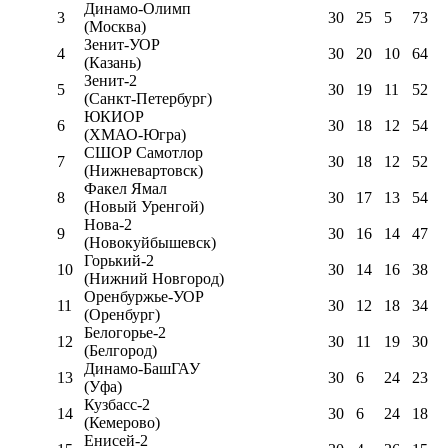
Динамо-Олимп
3
30
25
5
73
(Москва)
Зенит-УОР
4
30
20
10
64
(Казань)
Зенит-2
5
30
19
11
52
(Санкт-Петербург)
ЮКИОР
6
30
18
12
54
(ХМАО-Югра)
СШОР Самотлор
7
30
18
12
52
(Нижневартовск)
Факел Ямал
8
30
17
13
54
(Новый Уренгой)
Нова-2
9
30
16
14
47
(Новокуйбышевск)
Горький-2
10
30
14
16
38
(Нижний Новгород)
Оренбуржье-УОР
11
30
12
18
34
(Оренбург)
Белогорье-2
12
30
11
19
30
(Белгород)
Динамо-БашГАУ
13
30
6
24
23
(Уфа)
Кузбасс-2
14
30
6
24
18
(Кемерово)
Енисей-2