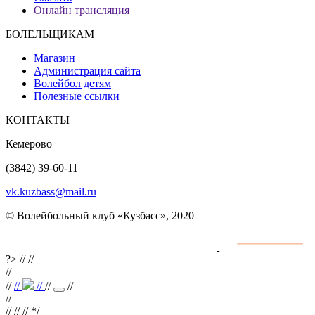
Онлайн трансляция
БОЛЕЛЬЩИКАМ
Магазин
Администрация сайта
Волейбол детям
Полезные ссылки
КОНТАКТЫ
Кемерово
(3842) 39-60-11
vk.kuzbass@mail.ru
© Волейбольный клуб «Кузбасс», 2020
Интернет сайты
разработка и поддержка
?>
//
//
//
//
//
//
//
//
//
//
// //
*/