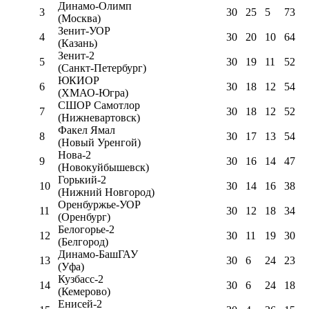
Динамо-Олимп
3
30
25
5
73
(Москва)
Зенит-УОР
4
30
20
10
64
(Казань)
Зенит-2
5
30
19
11
52
(Санкт-Петербург)
ЮКИОР
6
30
18
12
54
(ХМАО-Югра)
СШОР Самотлор
7
30
18
12
52
(Нижневартовск)
Факел Ямал
8
30
17
13
54
(Новый Уренгой)
Нова-2
9
30
16
14
47
(Новокуйбышевск)
Горький-2
10
30
14
16
38
(Нижний Новгород)
Оренбуржье-УОР
11
30
12
18
34
(Оренбург)
Белогорье-2
12
30
11
19
30
(Белгород)
Динамо-БашГАУ
13
30
6
24
23
(Уфа)
Кузбасс-2
14
30
6
24
18
(Кемерово)
Енисей-2