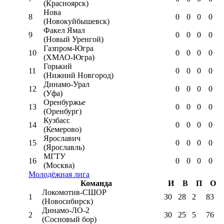
(Красноярск)
Нова
8
0
0
0
0
(Новокуйбышевск)
Факел Ямал
9
0
0
0
0
(Новый Уренгой)
Газпром-Югра
10
0
0
0
0
(ХМАО-Югра)
Горький
11
0
0
0
0
(Нижний Новгород)
Динамо-Урал
12
0
0
0
0
(Уфа)
Оренбуржье
13
0
0
0
0
(Оренбург)
Кузбасс
14
0
0
0
0
(Кемерово)
Ярославич
15
0
0
0
0
(Ярославль)
МГТУ
16
0
0
0
0
(Москва)
Молодёжная лига
Команда
И
В
П
О
Локомотив-CШОР
1
30
28
2
83
(Новосибирск)
Динамо-ЛО-2
2
30
25
5
76
(Сосновый бор)