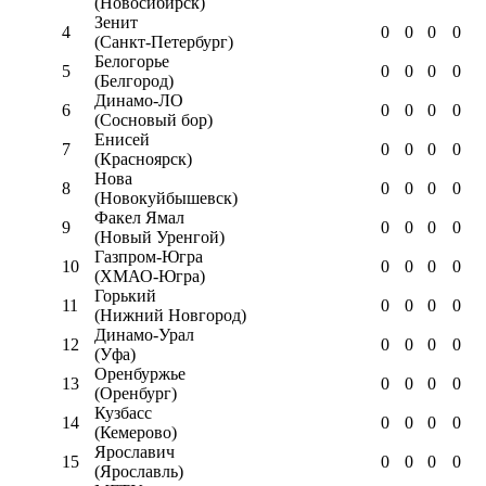
(Новосибирск)
Зенит
4
0
0
0
0
(Санкт-Петербург)
Белогорье
5
0
0
0
0
(Белгород)
Динамо-ЛО
6
0
0
0
0
(Сосновый бор)
Енисей
7
0
0
0
0
(Красноярск)
Нова
8
0
0
0
0
(Новокуйбышевск)
Факел Ямал
9
0
0
0
0
(Новый Уренгой)
Газпром-Югра
10
0
0
0
0
(ХМАО-Югра)
Горький
11
0
0
0
0
(Нижний Новгород)
Динамо-Урал
12
0
0
0
0
(Уфа)
Оренбуржье
13
0
0
0
0
(Оренбург)
Кузбасс
14
0
0
0
0
(Кемерово)
Ярославич
15
0
0
0
0
(Ярославль)