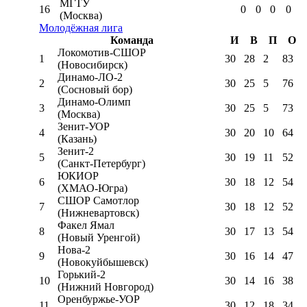
МГТУ
16
0
0
0
0
(Москва)
Молодёжная лига
Команда
И
В
П
О
Локомотив-CШОР
1
30
28
2
83
(Новосибирск)
Динамо-ЛО-2
2
30
25
5
76
(Сосновый бор)
Динамо-Олимп
3
30
25
5
73
(Москва)
Зенит-УОР
4
30
20
10
64
(Казань)
Зенит-2
5
30
19
11
52
(Санкт-Петербург)
ЮКИОР
6
30
18
12
54
(ХМАО-Югра)
СШОР Самотлор
7
30
18
12
52
(Нижневартовск)
Факел Ямал
8
30
17
13
54
(Новый Уренгой)
Нова-2
9
30
16
14
47
(Новокуйбышевск)
Горький-2
10
30
14
16
38
(Нижний Новгород)
Оренбуржье-УОР
11
30
12
18
34