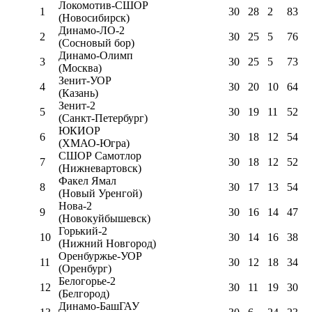
Локомотив-CШОР
1
30
28
2
83
(Новосибирск)
Динамо-ЛО-2
2
30
25
5
76
(Сосновый бор)
Динамо-Олимп
3
30
25
5
73
(Москва)
Зенит-УОР
4
30
20
10
64
(Казань)
Зенит-2
5
30
19
11
52
(Санкт-Петербург)
ЮКИОР
6
30
18
12
54
(ХМАО-Югра)
СШОР Самотлор
7
30
18
12
52
(Нижневартовск)
Факел Ямал
8
30
17
13
54
(Новый Уренгой)
Нова-2
9
30
16
14
47
(Новокуйбышевск)
Горький-2
10
30
14
16
38
(Нижний Новгород)
Оренбуржье-УОР
11
30
12
18
34
(Оренбург)
Белогорье-2
12
30
11
19
30
(Белгород)
Динамо-БашГАУ