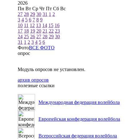
2026
Пн
Вт
Ср
Чт
Пт
Сб
Вс
27
28
29
30
31
1
2
3
4
5
6
7
8
9
10
11
12
13
14
15
16
17
18
19
20
21
22
23
24
25
26
27
28
29
30
31
1
2
3
4
5
6
Фото
ВСЕ ФОТО
опрос
Модуль опросов не установлен.
архив опросов
полезные ссылки
Международная федерация волейбола
Европейская конфедерация волейбола
Всероссийская федерация волейбола