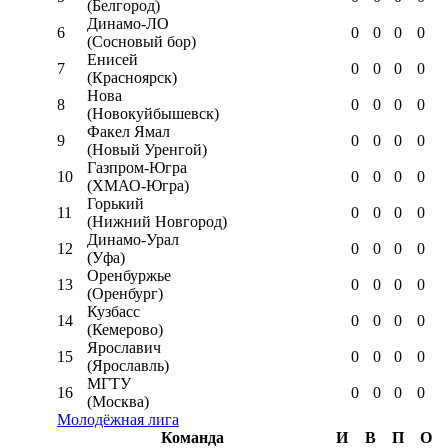
(Белгород)
Динамо-ЛО
6
0
0
0
0
(Сосновый бор)
Енисей
7
0
0
0
0
(Красноярск)
Нова
8
0
0
0
0
(Новокуйбышевск)
Факел Ямал
9
0
0
0
0
(Новый Уренгой)
Газпром-Югра
10
0
0
0
0
(ХМАО-Югра)
Горький
11
0
0
0
0
(Нижний Новгород)
Динамо-Урал
12
0
0
0
0
(Уфа)
Оренбуржье
13
0
0
0
0
(Оренбург)
Кузбасс
14
0
0
0
0
(Кемерово)
Ярославич
15
0
0
0
0
(Ярославль)
МГТУ
16
0
0
0
0
(Москва)
Молодёжная лига
Команда
И
В
П
О