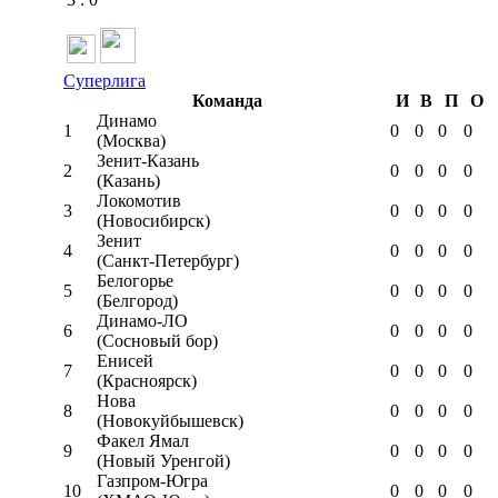
Суперлига
Команда
И
В
П
О
Динамо
1
0
0
0
0
(Москва)
Зенит-Казань
2
0
0
0
0
(Казань)
Локомотив
3
0
0
0
0
(Новосибирск)
Зенит
4
0
0
0
0
(Санкт-Петербург)
Белогорье
5
0
0
0
0
(Белгород)
Динамо-ЛО
6
0
0
0
0
(Сосновый бор)
Енисей
7
0
0
0
0
(Красноярск)
Нова
8
0
0
0
0
(Новокуйбышевск)
Факел Ямал
9
0
0
0
0
(Новый Уренгой)
Газпром-Югра
10
0
0
0
0