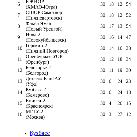
ЮКИОР
6
30
18
12
54
(ХМАО-Югра)
СШОР Самотлор
7
30
18
12
52
(Нижневартовск)
Факел Ямал
8
30
17
13
54
(Новый Уренгой)
Нова-2
9
30
16
14
47
(Новокуйбышевск)
Горький-2
10
30
14
16
38
(Нижний Новгород)
Оренбуржье-УОР
11
30
12
18
34
(Оренбург)
Белогорье-2
12
30
11
19
30
(Белгород)
Динамо-БашГАУ
13
30
6
24
23
(Уфа)
Кузбасс-2
14
30
6
24
18
(Кемерово)
Енисей-2
15
30
4
26
15
(Красноярск)
МГТУ-2
16
30
3
27
12
(Москва)
Кузбасс