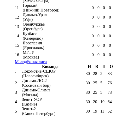
(ХМАО-Югра)
Горький
11
0
0
0
0
(Нижний Новгород)
Динамо-Урал
12
0
0
0
0
(Уфа)
Оренбуржье
13
0
0
0
0
(Оренбург)
Кузбасс
14
0
0
0
0
(Кемерово)
Ярославич
15
0
0
0
0
(Ярославль)
МГТУ
16
0
0
0
0
(Москва)
Молодёжная лига
Команда
И
В
П
О
Локомотив-CШОР
1
30
28
2
83
(Новосибирск)
Динамо-ЛО-2
2
30
25
5
76
(Сосновый бор)
Динамо-Олимп
3
30
25
5
73
(Москва)
Зенит-УОР
4
30
20
10
64
(Казань)
Зенит-2
5
30
19
11
52
(Санкт-Петербург)