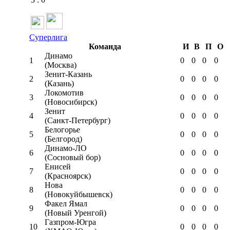
Суперлига
Команда
И
В
П
О
Динамо
1
0
0
0
0
(Москва)
Зенит-Казань
2
0
0
0
0
(Казань)
Локомотив
3
0
0
0
0
(Новосибирск)
Зенит
4
0
0
0
0
(Санкт-Петербург)
Белогорье
5
0
0
0
0
(Белгород)
Динамо-ЛО
6
0
0
0
0
(Сосновый бор)
Енисей
7
0
0
0
0
(Красноярск)
Нова
8
0
0
0
0
(Новокуйбышевск)
Факел Ямал
9
0
0
0
0
(Новый Уренгой)
Газпром-Югра
10
0
0
0
0