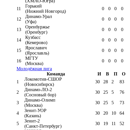
(ХМАО-Югра)
Горький
11
0
0
0
0
(Нижний Новгород)
Динамо-Урал
12
0
0
0
0
(Уфа)
Оренбуржье
13
0
0
0
0
(Оренбург)
Кузбасс
14
0
0
0
0
(Кемерово)
Ярославич
15
0
0
0
0
(Ярославль)
МГТУ
16
0
0
0
0
(Москва)
Молодёжная лига
Команда
И
В
П
О
Локомотив-CШОР
1
30
28
2
83
(Новосибирск)
Динамо-ЛО-2
2
30
25
5
76
(Сосновый бор)
Динамо-Олимп
3
30
25
5
73
(Москва)
Зенит-УОР
4
30
20
10
64
(Казань)
Зенит-2
5
30
19
11
52
(Санкт-Петербург)