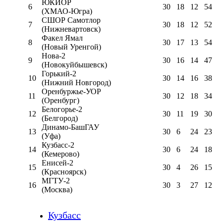
ЮКИОР
6
30
18
12
54
(ХМАО-Югра)
СШОР Самотлор
7
30
18
12
52
(Нижневартовск)
Факел Ямал
8
30
17
13
54
(Новый Уренгой)
Нова-2
9
30
16
14
47
(Новокуйбышевск)
Горький-2
10
30
14
16
38
(Нижний Новгород)
Оренбуржье-УОР
11
30
12
18
34
(Оренбург)
Белогорье-2
12
30
11
19
30
(Белгород)
Динамо-БашГАУ
13
30
6
24
23
(Уфа)
Кузбасс-2
14
30
6
24
18
(Кемерово)
Енисей-2
15
30
4
26
15
(Красноярск)
МГТУ-2
16
30
3
27
12
(Москва)
Кузбасс