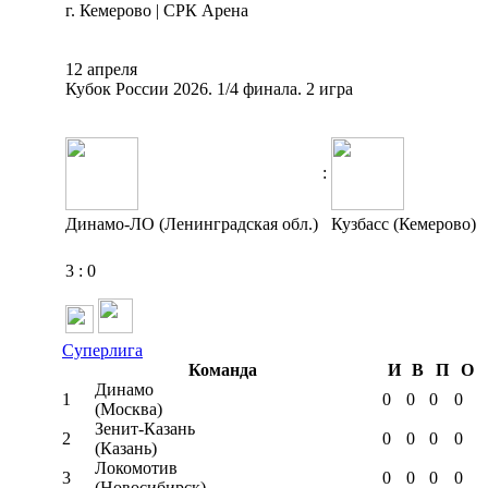
г. Кемерово | СРК Арена
12 апреля
Кубок России 2026. 1/4 финала. 2 игра
:
Динамо-ЛО (Ленинградская обл.)
Кузбасс (Кемерово)
3
:
0
Суперлига
Команда
И
В
П
О
Динамо
1
0
0
0
0
(Москва)
Зенит-Казань
2
0
0
0
0
(Казань)
Локомотив
3
0
0
0
0
(Новосибирск)