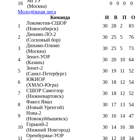
МГТУ
16
0
0
0
0
(Москва)
Молодёжная лига
Команда
И
В
П
О
Локомотив-CШОР
1
30
28
2
83
(Новосибирск)
Динамо-ЛО-2
2
30
25
5
76
(Сосновый бор)
Динамо-Олимп
3
30
25
5
73
(Москва)
Зенит-УОР
4
30
20
10
64
(Казань)
Зенит-2
5
30
19
11
52
(Санкт-Петербург)
ЮКИОР
6
30
18
12
54
(ХМАО-Югра)
СШОР Самотлор
7
30
18
12
52
(Нижневартовск)
Факел Ямал
8
30
17
13
54
(Новый Уренгой)
Нова-2
9
30
16
14
47
(Новокуйбышевск)
Горький-2
10
30
14
16
38
(Нижний Новгород)
Оренбуржье-УОР
11
30
12
18
34