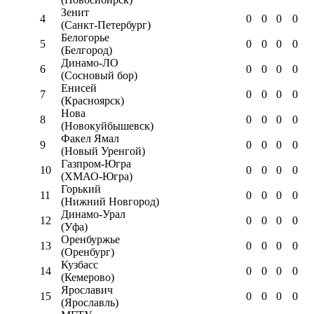
Зенит
4
0
0
0
0
(Санкт-Петербург)
Белогорье
5
0
0
0
0
(Белгород)
Динамо-ЛО
6
0
0
0
0
(Сосновый бор)
Енисей
7
0
0
0
0
(Красноярск)
Нова
8
0
0
0
0
(Новокуйбышевск)
Факел Ямал
9
0
0
0
0
(Новый Уренгой)
Газпром-Югра
10
0
0
0
0
(ХМАО-Югра)
Горький
11
0
0
0
0
(Нижний Новгород)
Динамо-Урал
12
0
0
0
0
(Уфа)
Оренбуржье
13
0
0
0
0
(Оренбург)
Кузбасс
14
0
0
0
0
(Кемерово)
Ярославич
15
0
0
0
0
(Ярославль)