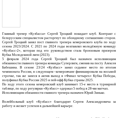
Главный тренер «Кузбасса» Сергей Троцкий покидает клуб. Контракт с
белорусским специалистом расторгнут по обоюдному соглашению сторон.
Сергей Троцкий занял пост главного тренера кемеровского клуба по ходу
сезона 2023/2024. С 2021 по 2024 годы возглавлял молодёжную команду
«Кузбасс-2», которая под его руководством стала бронзовым призером
Кубка Молодежной лиги (2023).
5 февраля 2024 года Сергей Троцкий был назначен исполняющим
обязанности главного тренера команды Суперлиги, сменив на посту Алексея
Бабешина. В сезоне 23/24 «Кузбасс» занял седьмое место по итогам
чемпионата России, в следующем –кемеровчане финишировали на восьмой
строчке, так же занеся в актив выход в «Финал четырех» Кубка Победы,
полуфинал Кубка России 2025 и пей-офф Кубка страны 2025.
По ходу этого сезона кемеровский клуб занимает 15-е место в турнирной
таблице, по ходу регулярки «Кузбасс» одержал 5 побед в 28-ми матчах.
Исполняющим обязанности главного тренера назначен Юрий Зинько.
Волейбольный клуб «Кузбасс» благодарит Сергея Александровича за
работу и желает успехов в дальнейшей карьере.