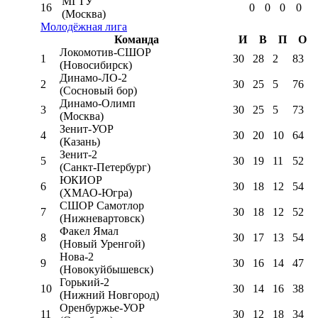
МГТУ
16
0
0
0
0
(Москва)
Молодёжная лига
Команда
И
В
П
О
Локомотив-CШОР
1
30
28
2
83
(Новосибирск)
Динамо-ЛО-2
2
30
25
5
76
(Сосновый бор)
Динамо-Олимп
3
30
25
5
73
(Москва)
Зенит-УОР
4
30
20
10
64
(Казань)
Зенит-2
5
30
19
11
52
(Санкт-Петербург)
ЮКИОР
6
30
18
12
54
(ХМАО-Югра)
СШОР Самотлор
7
30
18
12
52
(Нижневартовск)
Факел Ямал
8
30
17
13
54
(Новый Уренгой)
Нова-2
9
30
16
14
47
(Новокуйбышевск)
Горький-2
10
30
14
16
38
(Нижний Новгород)
Оренбуржье-УОР
11
30
12
18
34