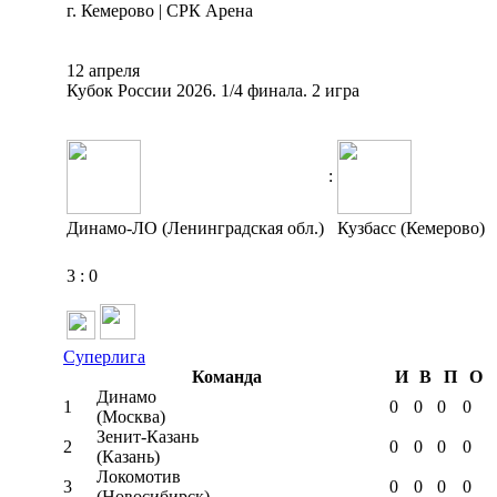
г. Кемерово | СРК Арена
12 апреля
Кубок России 2026. 1/4 финала. 2 игра
:
Динамо-ЛО (Ленинградская обл.)
Кузбасс (Кемерово)
3
:
0
Суперлига
Команда
И
В
П
О
Динамо
1
0
0
0
0
(Москва)
Зенит-Казань
2
0
0
0
0
(Казань)
Локомотив
3
0
0
0
0
(Новосибирск)