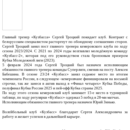
Главный тренер «Кузбасса» Сергей Троцкий покидает клуб. Контракт с
белорусским специалистом расторгнут по обоюдному соглашению сторон.
Сергей Троцкий занял пост главного тренера кемеровского клуба по ходу
сезона 2023/2024. С 2021 по 2024 годы возглавлял молодёжную команду
«Кузбасс-2», которая под его руководством стала бронзовым призером
Кубка Молодежной лиги (2023).
5 февраля 2024 года Сергей Троцкий был назначен исполняющим
обязанности главного тренера команды Суперлиги, сменив на посту Алексея
Бабешина. В сезоне 23/24 «Кузбасс» занял седьмое место по итогам
чемпионата России, в следующем –кемеровчане финишировали на восьмой
строчке, так же занеся в актив выход в «Финал четырех» Кубка Победы,
полуфинал Кубка России 2025 и пей-офф Кубка страны 2025.
По ходу этого сезона кемеровский клуб занимает 15-е место в турнирной
таблице, по ходу регулярки «Кузбасс» одержал 5 побед в 28-ми матчах.
Исполняющим обязанности главного тренера назначен Юрий Зинько.
Волейбольный клуб «Кузбасс» благодарит Сергея Александровича за
работу и желает успехов в дальнейшей карьере.