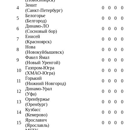
Зенит
4
0
0
0
0
(Санкт-Петербург)
Белогорье
5
0
0
0
0
(Белгород)
Динамо-ЛО
6
0
0
0
0
(Сосновый бор)
Енисей
7
0
0
0
0
(Красноярск)
Нова
8
0
0
0
0
(Новокуйбышевск)
Факел Ямал
9
0
0
0
0
(Новый Уренгой)
Газпром-Югра
10
0
0
0
0
(ХМАО-Югра)
Горький
11
0
0
0
0
(Нижний Новгород)
Динамо-Урал
12
0
0
0
0
(Уфа)
Оренбуржье
13
0
0
0
0
(Оренбург)
Кузбасс
14
0
0
0
0
(Кемерово)
Ярославич
15
0
0
0
0
(Ярославль)