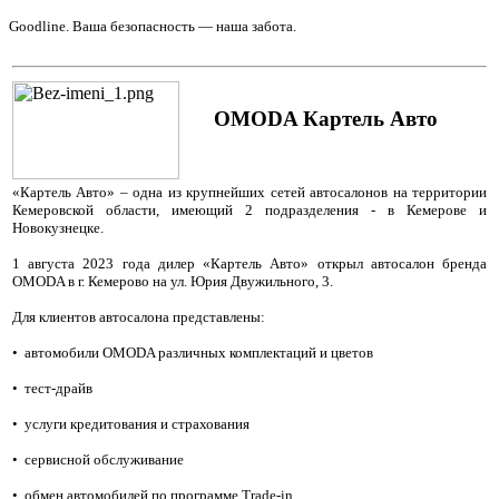
Goodline. Ваша безопасность — наша забота.
ОМОDA Картель Авто
«Картель Авто» – одна из крупнейших сетей автосалонов на территории
Кемеровской области, имеющий 2 подразделения - в Кемерове и
Новокузнецке.
1 августа 2023 года дилер «Картель Авто» открыл автосалон бренда
OMODA в г. Кемерово на ул. Юрия Двужильного, 3.
Для клиентов автосалона представлены:
•
автомобили OMODA различных комплектаций и цветов
•
тест-драйв
•
услуги кредитования и страхования
•
сервисной обслуживание
•
обмен автомобилей по программе Trade-in