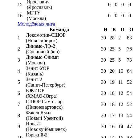
Ярославич
15
0
0
0
0
(Ярославль)
МГТУ
16
0
0
0
0
(Москва)
Молодёжная лига
Команда
И
В
П
О
Локомотив-CШОР
1
30
28
2
83
(Новосибирск)
Динамо-ЛО-2
2
30
25
5
76
(Сосновый бор)
Динамо-Олимп
3
30
25
5
73
(Москва)
Зенит-УОР
4
30
20
10
64
(Казань)
Зенит-2
5
30
19
11
52
(Санкт-Петербург)
ЮКИОР
6
30
18
12
54
(ХМАО-Югра)
СШОР Самотлор
7
30
18
12
52
(Нижневартовск)
Факел Ямал
8
30
17
13
54
(Новый Уренгой)
Нова-2
9
30
16
14
47
(Новокуйбышевск)
Горький-2
10
30
14
16
38