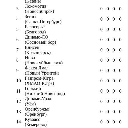
(Казань)
Локомотив
3
0
0
0
0
(Новосибирск)
Зенит
4
0
0
0
0
(Санкт-Петербург)
Белогорье
5
0
0
0
0
(Белгород)
Динамо-ЛО
6
0
0
0
0
(Сосновый бор)
Енисей
7
0
0
0
0
(Красноярск)
Нова
8
0
0
0
0
(Новокуйбышевск)
Факел Ямал
9
0
0
0
0
(Новый Уренгой)
Газпром-Югра
10
0
0
0
0
(ХМАО-Югра)
Горький
11
0
0
0
0
(Нижний Новгород)
Динамо-Урал
12
0
0
0
0
(Уфа)
Оренбуржье
13
0
0
0
0
(Оренбург)
Кузбасс
14
0
0
0
0
(Кемерово)