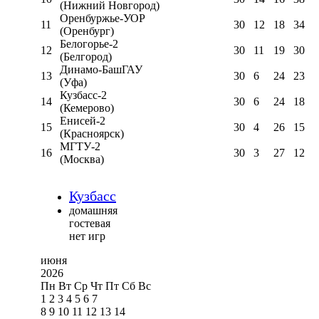
(Нижний Новгород)
Оренбуржье-УОР
11
30
12
18
34
(Оренбург)
Белогорье-2
12
30
11
19
30
(Белгород)
Динамо-БашГАУ
13
30
6
24
23
(Уфа)
Кузбасс-2
14
30
6
24
18
(Кемерово)
Енисей-2
15
30
4
26
15
(Красноярск)
МГТУ-2
16
30
3
27
12
(Москва)
Кузбасс
домашняя
гостевая
нет игр
июня
2026
Пн
Вт
Ср
Чт
Пт
Сб
Вс
1
2
3
4
5
6
7
8
9
10
11
12
13
14