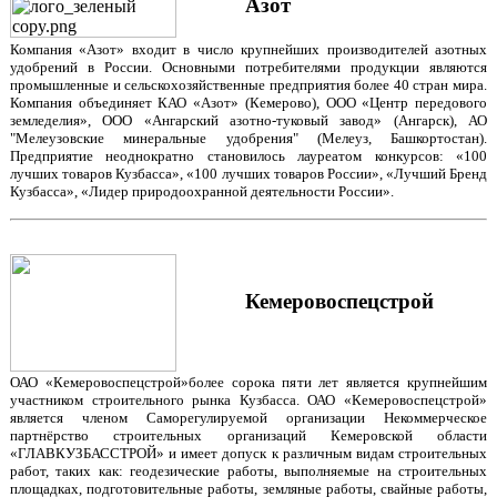
Азот
Компания «Азот» входит в число крупнейших производителей азотных
удобрений в России. Основными потребителями продукции являются
промышленные и сельскохозяйственные предприятия более 40 стран мира.
Компания объединяет КАО «Азот» (Кемерово), ООО «Центр передового
земледелия», ООО «Ангарский азотно-туковый завод» (Ангарск), АО
"Мелеузовские минеральные удобрения" (Мелеуз, Башкортостан).
Предприятие неоднократно становилось лауреатом конкурсов: «100
лучших товаров Кузбасса», «100 лучших товаров России», «Лучший Бренд
Кузбасса», «Лидер природоохранной деятельности России».
Кемеровоспецстрой
ОАО «Кемеровоспецстрой»более сорока пяти лет является крупнейшим
участником строительного рынка Кузбасса. ОАО «Кемеровоспецстрой»
является членом Саморегулируемой организации Некоммерческое
партнёрство строительных организаций Кемеровской области
«ГЛАВКУЗБАССТРОЙ» и имеет допуск к различным видам строительных
работ, таких как: геодезические работы, выполняемые на строительных
площадках, подготовительные работы, земляные работы, свайные работы,