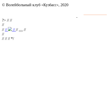
© Волейбольный клуб «Кузбасс», 2020
Интернет сайты
разработка и поддержка
?>
//
//
//
//
//
//
//
//
//
//
// //
*/