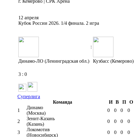
г. Кемерово | СРК Арена
12 апреля
Кубок России 2026. 1/4 финала. 2 игра
:
Динамо-ЛО (Ленинградская обл.)
Кузбасс (Кемерово)
3
:
0
Суперлига
Команда
И
В
П
О
Динамо
1
0
0
0
0
(Москва)
Зенит-Казань
2
0
0
0
0
(Казань)
Локомотив
3
0
0
0
0
(Новосибирск)