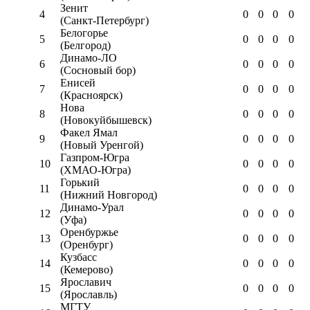
Зенит
4
0
0
0
0
(Санкт-Петербург)
Белогорье
5
0
0
0
0
(Белгород)
Динамо-ЛО
6
0
0
0
0
(Сосновый бор)
Енисей
7
0
0
0
0
(Красноярск)
Нова
8
0
0
0
0
(Новокуйбышевск)
Факел Ямал
9
0
0
0
0
(Новый Уренгой)
Газпром-Югра
10
0
0
0
0
(ХМАО-Югра)
Горький
11
0
0
0
0
(Нижний Новгород)
Динамо-Урал
12
0
0
0
0
(Уфа)
Оренбуржье
13
0
0
0
0
(Оренбург)
Кузбасс
14
0
0
0
0
(Кемерово)
Ярославич
15
0
0
0
0
(Ярославль)
МГТУ