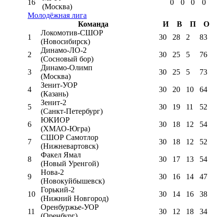
16
0
0
0
0
(Москва)
Молодёжная лига
Команда
И
В
П
О
Локомотив-CШОР
1
30
28
2
83
(Новосибирск)
Динамо-ЛО-2
2
30
25
5
76
(Сосновый бор)
Динамо-Олимп
3
30
25
5
73
(Москва)
Зенит-УОР
4
30
20
10
64
(Казань)
Зенит-2
5
30
19
11
52
(Санкт-Петербург)
ЮКИОР
6
30
18
12
54
(ХМАО-Югра)
СШОР Самотлор
7
30
18
12
52
(Нижневартовск)
Факел Ямал
8
30
17
13
54
(Новый Уренгой)
Нова-2
9
30
16
14
47
(Новокуйбышевск)
Горький-2
10
30
14
16
38
(Нижний Новгород)
Оренбуржье-УОР
11
30
12
18
34
(Оренбург)