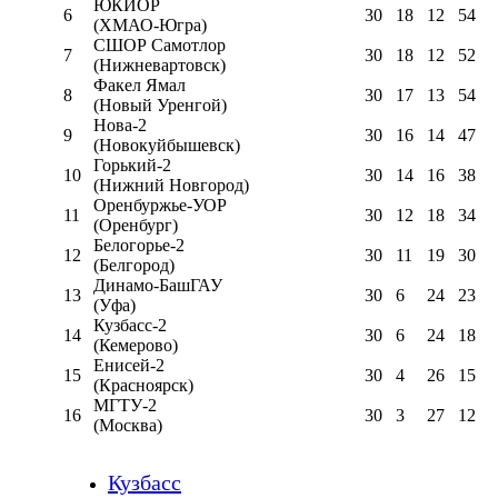
ЮКИОР
6
30
18
12
54
(ХМАО-Югра)
СШОР Самотлор
7
30
18
12
52
(Нижневартовск)
Факел Ямал
8
30
17
13
54
(Новый Уренгой)
Нова-2
9
30
16
14
47
(Новокуйбышевск)
Горький-2
10
30
14
16
38
(Нижний Новгород)
Оренбуржье-УОР
11
30
12
18
34
(Оренбург)
Белогорье-2
12
30
11
19
30
(Белгород)
Динамо-БашГАУ
13
30
6
24
23
(Уфа)
Кузбасс-2
14
30
6
24
18
(Кемерово)
Енисей-2
15
30
4
26
15
(Красноярск)
МГТУ-2
16
30
3
27
12
(Москва)
Кузбасс