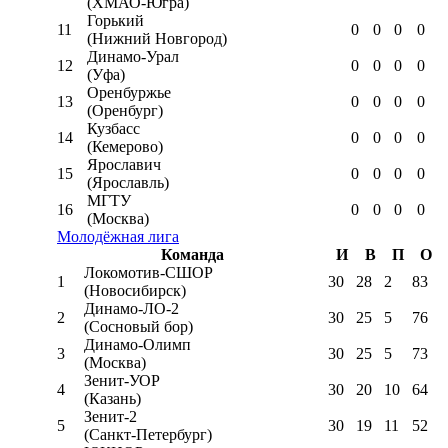
(ХМАО-Югра)
Горький
11
0
0
0
0
(Нижний Новгород)
Динамо-Урал
12
0
0
0
0
(Уфа)
Оренбуржье
13
0
0
0
0
(Оренбург)
Кузбасс
14
0
0
0
0
(Кемерово)
Ярославич
15
0
0
0
0
(Ярославль)
МГТУ
16
0
0
0
0
(Москва)
Молодёжная лига
Команда
И
В
П
О
Локомотив-CШОР
1
30
28
2
83
(Новосибирск)
Динамо-ЛО-2
2
30
25
5
76
(Сосновый бор)
Динамо-Олимп
3
30
25
5
73
(Москва)
Зенит-УОР
4
30
20
10
64
(Казань)
Зенит-2
5
30
19
11
52
(Санкт-Петербург)