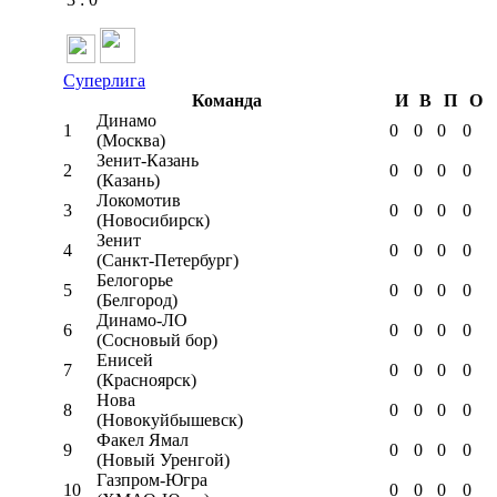
Суперлига
Команда
И
В
П
О
Динамо
1
0
0
0
0
(Москва)
Зенит-Казань
2
0
0
0
0
(Казань)
Локомотив
3
0
0
0
0
(Новосибирск)
Зенит
4
0
0
0
0
(Санкт-Петербург)
Белогорье
5
0
0
0
0
(Белгород)
Динамо-ЛО
6
0
0
0
0
(Сосновый бор)
Енисей
7
0
0
0
0
(Красноярск)
Нова
8
0
0
0
0
(Новокуйбышевск)
Факел Ямал
9
0
0
0
0
(Новый Уренгой)
Газпром-Югра
10
0
0
0
0