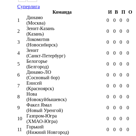
Суперлига
Команда
И
В
П
О
Динамо
1
0
0
0
0
(Москва)
Зенит-Казань
2
0
0
0
0
(Казань)
Локомотив
3
0
0
0
0
(Новосибирск)
Зенит
4
0
0
0
0
(Санкт-Петербург)
Белогорье
5
0
0
0
0
(Белгород)
Динамо-ЛО
6
0
0
0
0
(Сосновый бор)
Енисей
7
0
0
0
0
(Красноярск)
Нова
8
0
0
0
0
(Новокуйбышевск)
Факел Ямал
9
0
0
0
0
(Новый Уренгой)
Газпром-Югра
10
0
0
0
0
(ХМАО-Югра)
Горький
11
0
0
0
0
(Нижний Новгород)