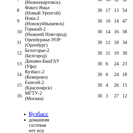
(Нижневартовск)
Факел Ямал
8
30
17
13
54
(Новый Уренгой)
Нова-2
9
30
16
14
47
(Новокуйбышевск)
Горький-2
10
30
14
16
38
(Нижний Новгород)
Оренбуржье-УОР
11
30
12
18
34
(Оренбург)
Белогорье-2
12
30
11
19
30
(Белгород)
Динамо-БашГАУ
13
30
6
24
23
(Уфа)
Кузбасс-2
14
30
6
24
18
(Кемерово)
Енисей-2
15
30
4
26
15
(Красноярск)
МГТУ-2
16
30
3
27
12
(Москва)
Кузбасс
домашняя
гостевая
нет игр