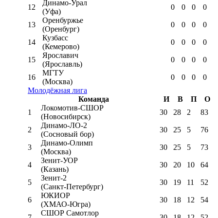
Динамо-Урал
12
0
0
0
0
(Уфа)
Оренбуржье
13
0
0
0
0
(Оренбург)
Кузбасс
14
0
0
0
0
(Кемерово)
Ярославич
15
0
0
0
0
(Ярославль)
МГТУ
16
0
0
0
0
(Москва)
Молодёжная лига
Команда
И
В
П
О
Локомотив-CШОР
1
30
28
2
83
(Новосибирск)
Динамо-ЛО-2
2
30
25
5
76
(Сосновый бор)
Динамо-Олимп
3
30
25
5
73
(Москва)
Зенит-УОР
4
30
20
10
64
(Казань)
Зенит-2
5
30
19
11
52
(Санкт-Петербург)
ЮКИОР
6
30
18
12
54
(ХМАО-Югра)
СШОР Самотлор
7
30
18
12
52