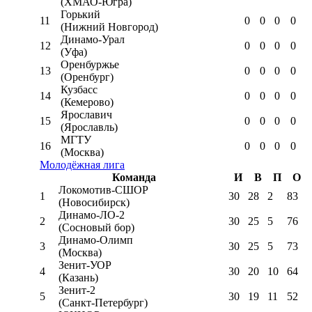
(ХМАО-Югра)
Горький
11
0
0
0
0
(Нижний Новгород)
Динамо-Урал
12
0
0
0
0
(Уфа)
Оренбуржье
13
0
0
0
0
(Оренбург)
Кузбасс
14
0
0
0
0
(Кемерово)
Ярославич
15
0
0
0
0
(Ярославль)
МГТУ
16
0
0
0
0
(Москва)
Молодёжная лига
Команда
И
В
П
О
Локомотив-CШОР
1
30
28
2
83
(Новосибирск)
Динамо-ЛО-2
2
30
25
5
76
(Сосновый бор)
Динамо-Олимп
3
30
25
5
73
(Москва)
Зенит-УОР
4
30
20
10
64
(Казань)
Зенит-2
5
30
19
11
52
(Санкт-Петербург)