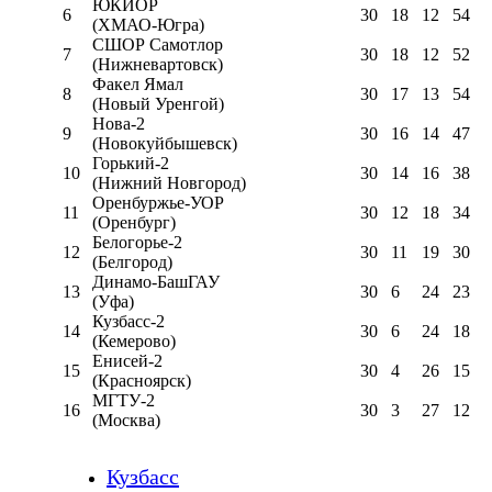
ЮКИОР
6
30
18
12
54
(ХМАО-Югра)
СШОР Самотлор
7
30
18
12
52
(Нижневартовск)
Факел Ямал
8
30
17
13
54
(Новый Уренгой)
Нова-2
9
30
16
14
47
(Новокуйбышевск)
Горький-2
10
30
14
16
38
(Нижний Новгород)
Оренбуржье-УОР
11
30
12
18
34
(Оренбург)
Белогорье-2
12
30
11
19
30
(Белгород)
Динамо-БашГАУ
13
30
6
24
23
(Уфа)
Кузбасс-2
14
30
6
24
18
(Кемерово)
Енисей-2
15
30
4
26
15
(Красноярск)
МГТУ-2
16
30
3
27
12
(Москва)
Кузбасс