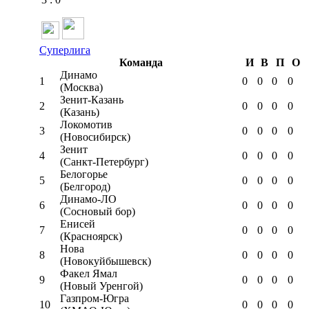
Суперлига
Команда
И
В
П
О
Динамо
1
0
0
0
0
(Москва)
Зенит-Казань
2
0
0
0
0
(Казань)
Локомотив
3
0
0
0
0
(Новосибирск)
Зенит
4
0
0
0
0
(Санкт-Петербург)
Белогорье
5
0
0
0
0
(Белгород)
Динамо-ЛО
6
0
0
0
0
(Сосновый бор)
Енисей
7
0
0
0
0
(Красноярск)
Нова
8
0
0
0
0
(Новокуйбышевск)
Факел Ямал
9
0
0
0
0
(Новый Уренгой)
Газпром-Югра
10
0
0
0
0