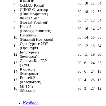
ЮКИОР
6
30
18
12
54
(ХМАО-Югра)
СШОР Самотлор
7
30
18
12
52
(Нижневартовск)
Факел Ямал
8
30
17
13
54
(Новый Уренгой)
Нова-2
9
30
16
14
47
(Новокуйбышевск)
Горький-2
10
30
14
16
38
(Нижний Новгород)
Оренбуржье-УОР
11
30
12
18
34
(Оренбург)
Белогорье-2
12
30
11
19
30
(Белгород)
Динамо-БашГАУ
13
30
6
24
23
(Уфа)
Кузбасс-2
14
30
6
24
18
(Кемерово)
Енисей-2
15
30
4
26
15
(Красноярск)
МГТУ-2
16
30
3
27
12
(Москва)
Кузбасс