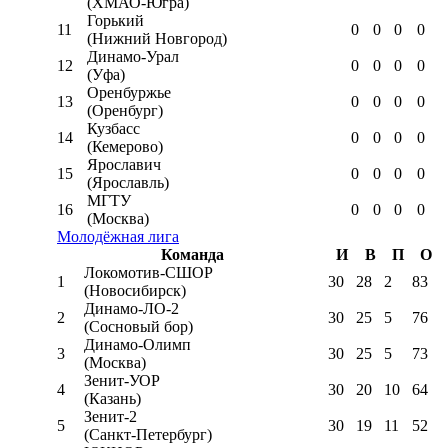
(ХМАО-Югра)
Горький
11
0
0
0
0
(Нижний Новгород)
Динамо-Урал
12
0
0
0
0
(Уфа)
Оренбуржье
13
0
0
0
0
(Оренбург)
Кузбасс
14
0
0
0
0
(Кемерово)
Ярославич
15
0
0
0
0
(Ярославль)
МГТУ
16
0
0
0
0
(Москва)
Молодёжная лига
Команда
И
В
П
О
Локомотив-CШОР
1
30
28
2
83
(Новосибирск)
Динамо-ЛО-2
2
30
25
5
76
(Сосновый бор)
Динамо-Олимп
3
30
25
5
73
(Москва)
Зенит-УОР
4
30
20
10
64
(Казань)
Зенит-2
5
30
19
11
52
(Санкт-Петербург)