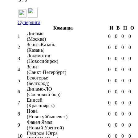
Суперлига
Команда
И
В
П
О
Динамо
1
0
0
0
0
(Москва)
Зенит-Казань
2
0
0
0
0
(Казань)
Локомотив
3
0
0
0
0
(Новосибирск)
Зенит
4
0
0
0
0
(Санкт-Петербург)
Белогорье
5
0
0
0
0
(Белгород)
Динамо-ЛО
6
0
0
0
0
(Сосновый бор)
Енисей
7
0
0
0
0
(Красноярск)
Нова
8
0
0
0
0
(Новокуйбышевск)
Факел Ямал
9
0
0
0
0
(Новый Уренгой)
Газпром-Югра
10
0
0
0
0