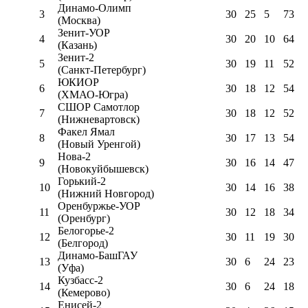
Динамо-Олимп
3
30
25
5
73
(Москва)
Зенит-УОР
4
30
20
10
64
(Казань)
Зенит-2
5
30
19
11
52
(Санкт-Петербург)
ЮКИОР
6
30
18
12
54
(ХМАО-Югра)
СШОР Самотлор
7
30
18
12
52
(Нижневартовск)
Факел Ямал
8
30
17
13
54
(Новый Уренгой)
Нова-2
9
30
16
14
47
(Новокуйбышевск)
Горький-2
10
30
14
16
38
(Нижний Новгород)
Оренбуржье-УОР
11
30
12
18
34
(Оренбург)
Белогорье-2
12
30
11
19
30
(Белгород)
Динамо-БашГАУ
13
30
6
24
23
(Уфа)
Кузбасс-2
14
30
6
24
18
(Кемерово)
Енисей-2