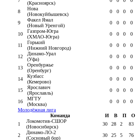
7
0
0
0
0
(Красноярск)
Нова
8
0
0
0
0
(Новокуйбышевск)
Факел Ямал
9
0
0
0
0
(Новый Уренгой)
Газпром-Югра
10
0
0
0
0
(ХМАО-Югра)
Горький
11
0
0
0
0
(Нижний Новгород)
Динамо-Урал
12
0
0
0
0
(Уфа)
Оренбуржье
13
0
0
0
0
(Оренбург)
Кузбасс
14
0
0
0
0
(Кемерово)
Ярославич
15
0
0
0
0
(Ярославль)
МГТУ
16
0
0
0
0
(Москва)
Молодёжная лига
Команда
И
В
П
О
Локомотив-CШОР
1
30
28
2
83
(Новосибирск)
Динамо-ЛО-2
2
30
25
5
76
(Сосновый бор)