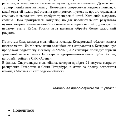
работает, а чему, каким элементам нужно уделить внимание. Думаю этот
турнир пошёл нам на пользу! Некоторые спортсмены надеюсь поняли, с
какой отдачей нужно работать на тренировках и уметь не просто слушать, а
слышать и выполнять, что требует тренерский штаб. Кого-либо выделить
сложно. Пока проигрываем концовки, но для положительного результата
нужно совершать меньше ошибок в начале и середине партий. Думаю, что к
первому этапу Кубка России игра команды обретёт более целостный
рисунок.
По итогам Спартакиады сильнейших команда Кемеровской области заняла
шестое место. Из Москвы наши волейболисты отправятся в Кемерово, где
продолжат подготовку к сезону 2022/2023, а 2 сентября проведут первый
домашний матч в рамках 1-го тура предварительного этапа Кубка России,
который пройдет в СРК «Арена».
В финале Спартакиады сильнейших, которая пройдет 21 августа сыграют
республика Татарстан и Санкт-Петербург, в матче за бронзу встретятся
команды Москвы и Белгородской области.
Материал пресс-службы ВК "Кузбасс"
Поделиться