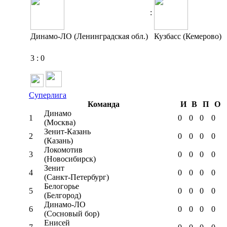
:
Динамо-ЛО (Ленинградская обл.)
Кузбасс (Кемерово)
3
:
0
Суперлига
Команда
И
В
П
О
Динамо
1
0
0
0
0
(Москва)
Зенит-Казань
2
0
0
0
0
(Казань)
Локомотив
3
0
0
0
0
(Новосибирск)
Зенит
4
0
0
0
0
(Санкт-Петербург)
Белогорье
5
0
0
0
0
(Белгород)
Динамо-ЛО
6
0
0
0
0
(Сосновый бор)
Енисей